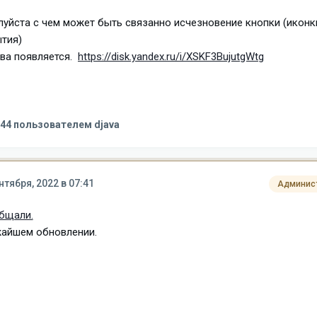
уйста с чем может быть связанно исчезновение кнопки (иконк
ытия)
ва появляется.
https://disk.yandex.ru/i/XSKF3BujutgWtg
:44
пользователем djava
нтября, 2022 в 07:41
Админис
бщали.
жайшем обновлении.