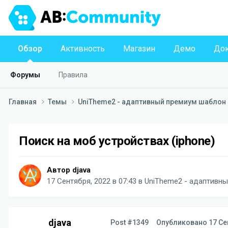
Обзор
Активность
Магазин
Демо
Док
Форумы
Правила
Главная
Темы
UniTheme2 - адаптивный премиум шаблон д
Поиск на моб устройствах (iphone)
Автор
djava
17 Сентября, 2022 в 07:43
в
UniTheme2 - адаптивны
djava
Post #1349
Опубликовано
17 Се