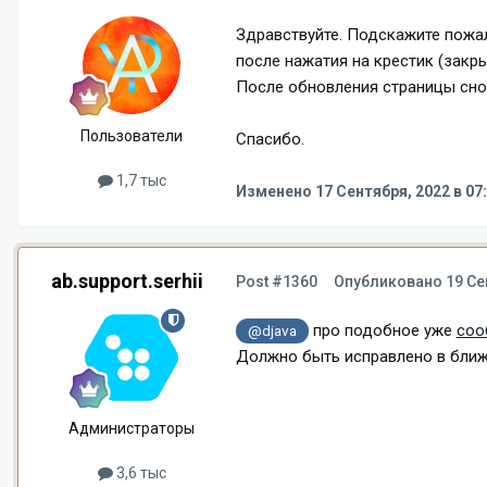
Здравствуйте. Подскажите пожал
после нажатия на крестик (закр
После обновления страницы сно
Пользователи
Спасибо.
1,7 тыс
Изменено
17 Сентября, 2022 в 07
ab.support.serhii
Post #1360
Опубликовано
19 Се
про подобное уже
соо
@djava
Должно быть исправлено в бли
Администраторы
3,6 тыс