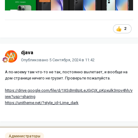
2
djava
Опубликовано
5 Сентября, 2024 в 11:42
А по-моему там что-то не так, постоянно вылетает, и вообще на
дом странице ничего не грузит. Проверьте пожалуйста.
https://drive.google.com/file/d/1XSdImBpILeJGjCjX_pKpxulk3rrpv4hh/v
iew?usp=sharing
https://unitheme.net/?style_id=Lime_dark
Администраторы