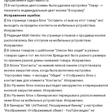
оформление и адаптивность.
[*] В настройках цветосхемы была удалена настройка "Товар -->
Назначить индивидуальный цвет кнопки "В корзину".
Исправления ошибок:
[!] На странице товара блок "Оставить отзыв на этот товар" мог
выходить за пределы контента на мобильных устройствах.
Исправлено.
[!] Редакция Multi-Vendor. На странице отзывов о продавце кнопки
располагались без отступов на мобильных устройствах.
Исправлено.
[!] В списке товаров с шаблоном "Список без опций" в разных
товарах один и тот же логотип бренда мог быть разного размера
по причине разной длины названия товара. Исправлено.
[!] В блоке "Контакты" на нижней липкой панели отсутствовала
иконка закрытия окна, когда была включена настройка
"Настройки темы → вкладка "Общие" → Отображать блок с
контактами для элемента "Контакты". Исправлено.
[!] Во Fly-меню блок поиска выглядел некорректно и перекрывался
кнопкой закрытия меню. Исправлено.
[!] Во Fly-меню блок с баннером мог перекрывать расположенный
ниже блок на мобильных устройствах. Исправлено.
[!] В баннерах "AB: UniTheme2: Расширенный баннер" у настройки
"Изображение: Отображаемый объект - YouТube видео" не