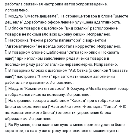
работала связанная настройка автовоспроизведение.
Исправлено.
[!] Модуль "Вместе дешевле". На странице товара в блоке "Вместе
дешевле" доработано оформление и улучшена адаптивность.
[!] В блоке товаров с шаблоном "Вид ссылки" расположение
товаров не покрывало всю ширину секции. Исправлено.
[!] Настройка "Режим работы пагинатора" с вариантом
"Автоматически" не всегда работала корректно. Исправлено.
[!] В товарном блоке с шаблоном "Сетка (с кнопкой 'Показать
ещё')" при неполном заполнении ряда ячейки товаров в
последнем ряду располагались неравномерно. Исправлено.
[!] В товарных блоках с шаблоном "AB: Сетка (с кнопкой 'Показать
ещё')" настройка "Лимит" при автоматическом заполнении
работала неправильно. Исправлено.
[!] Модуль "Комплекты товаров". В браузере Mozilla первый товар
отображался лишь на половину. Исправлено.
[!] На странице товара с шаблоном "Каскад" при отображении
блока со скроллингом ("Настройки темы → вкладка "Товар" → ID
пользовательского блока") элементы управления блока
обрезались. Исправлено.
[!] Во Fly-меню, если название пункта меню первого уровня было
короткое, то на эту же строку переносилось описание пункта.