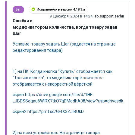
Баг
Исправлено в версии 4.18.3.a
9 Декабря, 2024 в 14:24
,
ab.support.serhii
Ошибки с
модификатором количества, когда товару задан
Шаг
Условие: товару задать Шаг (задаётся на странице
редактирования товара)
1) на ПК. Когда кнопка "Купить" отображается как
"Только иконка", то модификатор количества
отображается с некорректной вёрсткой
скрин https://drive.google.com/file/d/1HF-
LJBDSSoqau6WIRX7tkO7qDModhA08/view?usp=drivesdk
скрин2 https://prnt.sc/GFtX3ZJIBUkD
2) на всех устройствах. На странице товара