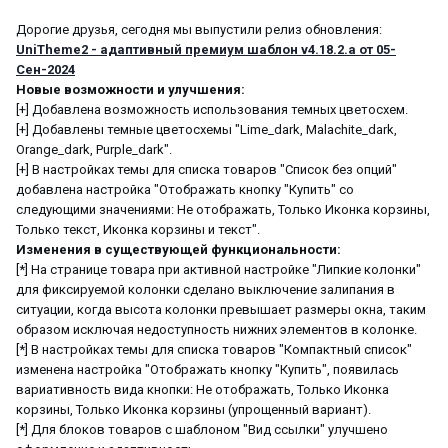
Дорогие друзья, сегодня мы выпустили релиз обновления:
UniTheme2 - адаптивный премиум шаблон v4.18.2.a от 05-
Сен-2024
Новые возможности и улучшения:
[+] Добавлена возможность использования темных цветосхем.
[+] Добавлены темные цветосхемы "Lime_dark, Malachite_dark,
Orange_dark, Purple_dark".
[+] В настройках темы для списка товаров "Список без опций"
добавлена настройка "Отображать кнопку "Купить" со
следующими значениями: Не отображать, Только Иконка корзины,
Только текст, Иконка корзины и текст".
Изменения в существующей функциональности:
[*] На странице товара при активной настройке "Липкие колонки"
для фиксируемой колонки сделано выключение залипания в
ситуации, когда высота колонки превышает размеры окна, таким
образом исключая недоступность нижних элементов в колонке.
[*] В настройках темы для списка товаров "Компактный список"
изменена настройка "Отображать кнопку "Купить", появилась
вариативность вида кнопки: Не отображать, Только Иконка
корзины, Только Иконка корзины (упрощенный вариант).
[*] Для блоков товаров с шаблоном "Вид ссылки" улучшено