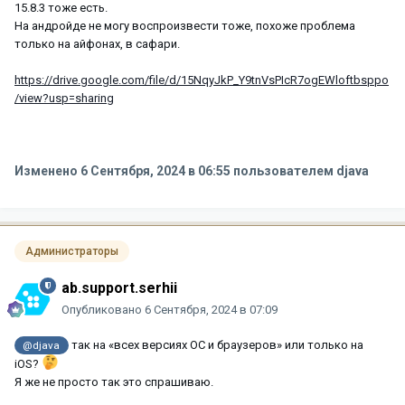
15.8.3 тоже есть.
На андройде не могу воспроизвести тоже, похоже проблема
только на айфонах, в сафари.
https://drive.google.com/file/d/15NqyJkP_Y9tnVsPIcR7ogEWloftbsppo
/view?usp=sharing
Изменено
6 Сентября, 2024 в 06:55
пользователем djava
Администраторы
ab.support.serhii
Опубликовано
6 Сентября, 2024 в 07:09
так на «всех версиях ОС и браузеров» или только на
@djava
iOS?
Я же не просто так это спрашиваю.