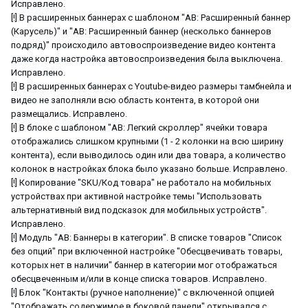
Исправлено.
[!] В расширенных баннерах с шаблоном "AB: Расширенный баннер
(Карусель)" и "AB: Расширенный баннер (несколько баннеров
подряд)" происходило автовоспроизведение видео контента
даже когда настройка автовоспроизведения была выключена.
Исправлено.
[!] В расширенных баннерах с Youtube-видео размеры тамбнейла и
видео не заполняли всю область контента, в которой они
размещались. Исправлено.
[!] В блоке с шаблоном "АВ: Легкий скроллер" ячейки товара
отображались слишком крупными (1 - 2 колонки на всю ширину
контента), если выводилось один или два товара, а количество
колонок в настройках блока было указано больше. Исправлено.
[!] Копирование "SKU/Код товара" не работало на мобильных
устройствах при активной настройке темы "Использовать
альтернативный вид подсказок для мобильных устройств".
Исправлено.
[!] Модуль "АВ: Баннеры в категории". В списке товаров "Список
без опций" при включенной настройке "Обесцвечивать товары,
которых нет в наличии" баннер в категории мог отображаться
обесцвеченным и/или в конце списка товаров. Исправлено.
[!] Блок "Контакты (ручное наполнение)" с включенной опцией
"Отображать содержимое в боковой панели" открывался с