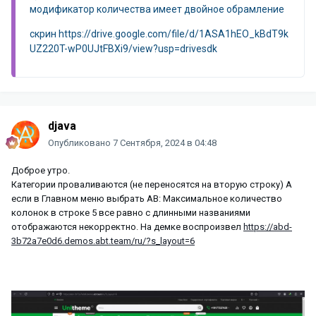
модификатор количества имеет двойное обрамление
скрин https://drive.google.com/file/d/1ASA1hEO_kBdT9k
UZ220T-wP0UJtFBXi9/view?usp=drivesdk
djava
Опубликовано
7 Сентября, 2024 в 04:48
Доброе утро.
Категории проваливаются (не переносятся на вторую строку) А
если в Главном меню выбрать AB: Максимальное количество
колонок в строке 5 все равно с длинными названиями
отображаются некорректно. На демке воспроизвел
https://abd-
3b72a7e0d6.demos.abt.team/ru/?s_layout=6