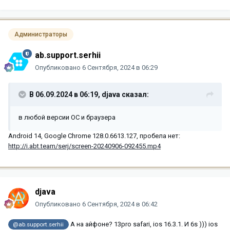
Администраторы
ab.support.serhii
Опубликовано
6 Сентября, 2024 в 06:29
В 06.09.2024 в 06:19,
djava
сказал:
в любой версии OC и браузера
Android 14, Google Chrome 128.0.6613.127, пробела нет:
http://i.abt.team/serj/screen-20240906-092455.mp4
djava
Опубликовано
6 Сентября, 2024 в 06:42
А на айфоне? 13pro safari, ios 16.3.1. И 6s ))) ios
@ab.support.serhii