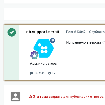
ab.support.serhii
Post #13042
Опублико
Исправлено в версии 4.1
Администраторы
3,6 тыс
125
Эта тема закрыта для публикации ответов.