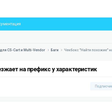
ументация
ля CS-Cart и Multi-Vendor
Баги
Чекбокс "Найти похожие" н
езжает на префикс у характеристик
Подписчи