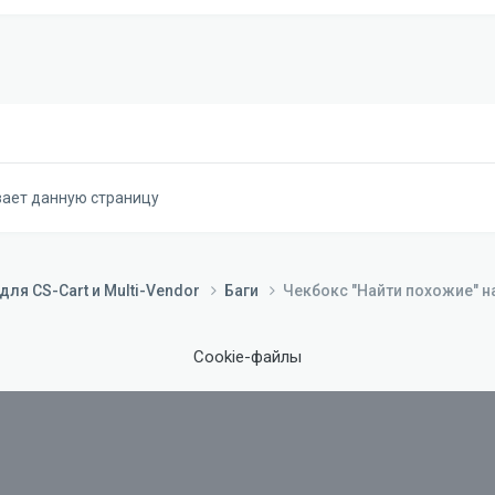
вает данную страницу
ля CS-Cart и Multi-Vendor
Баги
Чекбокс "Найти похожие" н
Cookie-файлы