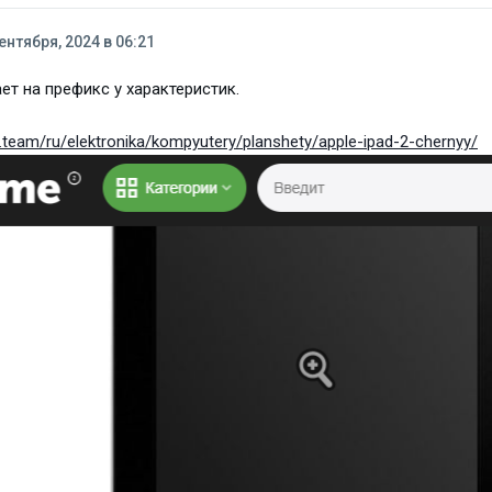
ентября, 2024 в 06:21
ет на префикс у характеристик.
.team/ru/elektronika/kompyutery/planshety/apple-ipad-2-chernyy/