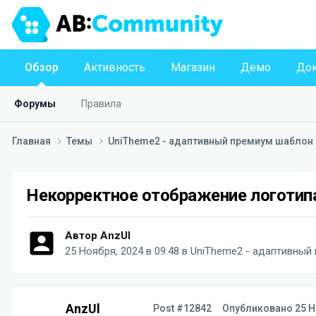
Обзор
Активность
Магазин
Демо
Док
Форумы
Правила
Главная
Темы
UniTheme2 - адаптивный премиум шаблон д
Некорректное отображение логотипа 
Автор
AnzUl
25 Ноября, 2024 в 09:48
в
UniTheme2 - адаптивный 
AnzUl
Post #12842
Опубликовано
25 Н