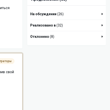
виться
На обсуждении
(26)
Реализовано в
(32)
Отклонено
(8)
траторы
зив свой