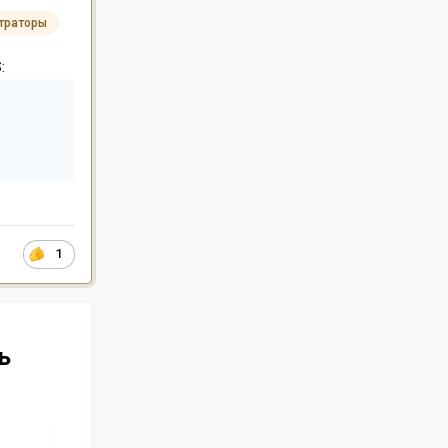
траторы
:
1
ь