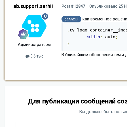
ab.support.serhii
Post #12847
Опубликовано
25 Н
как временное решение
@AnzUl
.
ty-logo-container__ima
width
:
 auto
;
}
Администраторы
В ближайшем обновлении темы д
3,6 тыс
Для публикации сообщений соз
Вы должны быть пользо