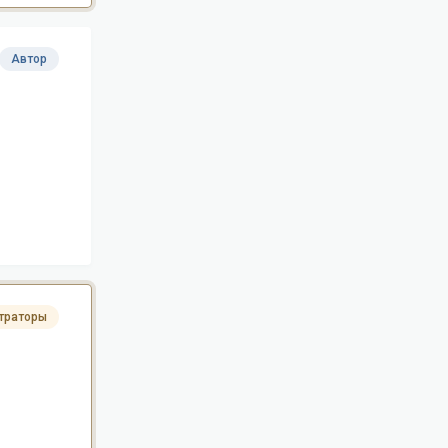
Автор
траторы