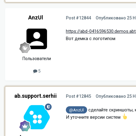
AnzUl
Post #12844
Опубликовано
25 Н
https://abd-0416596530.demos.abt
Вот демка с логотипом
Пользователи
5
ab.support.serhii
Post #12845
Опубликовано
25 Н
сделайте скриншоты, ка
@AnzUl
И уточните версии систем