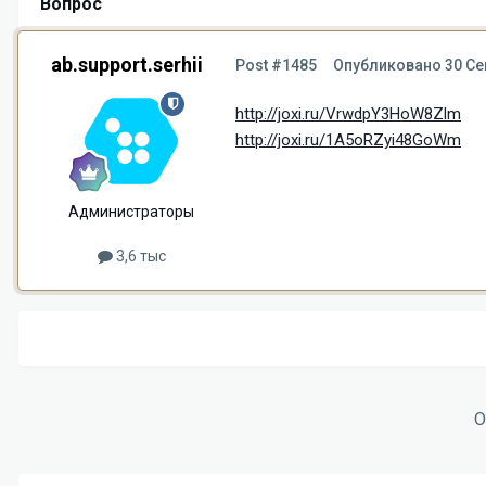
Вопрос
ab.support.serhii
Post #1485
Опубликовано
30 Се
http://joxi.ru/VrwdpY3HoW8Zlm
http://joxi.ru/1A5oRZyi48GoWm
Администраторы
3,6 тыс
О