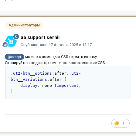
Администраторы
ab.support.serhii
Опубликовано
17 Апреля, 2025 в 13:17
можно с помощью CSS скрыть иконку.
@except
Скопируйте в редактор тем -> пользовательские CSS:
.
ut2-btn__options
:
after
,.
ut2-
btn__variations
:
after 
{
display
:
 none 
!important
;
}
1