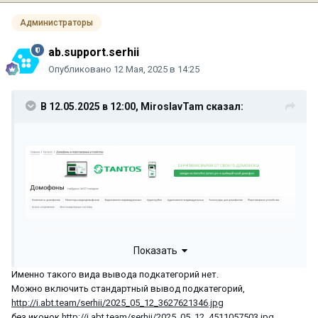
Администраторы
ab.support.serhii
Опубликовано
12 Мая, 2025 в 14:25
В 12.05.2025 в 12:00,
MiroslavTam
сказал:
Показать
Именно такого вида вывода подкатегорий нет.
Можно включить стандартный вывод подкатегорий,
http://i.abt.team/serhii/2025_05_12_3627621346.jpg
без иконок
http://i.abt.team/serhii/2025_05_12_4511057503.jpg