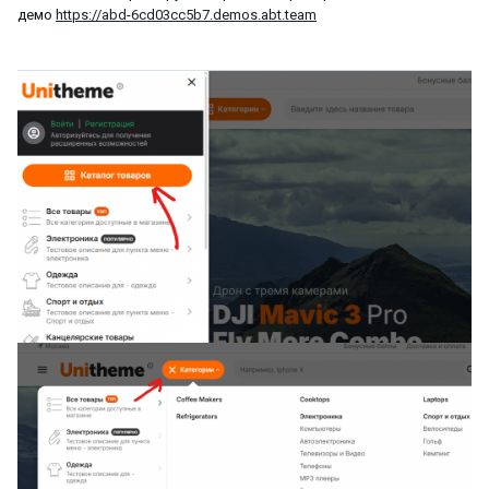
демо
https://abd-6cd03cc5b7.demos.abt.team