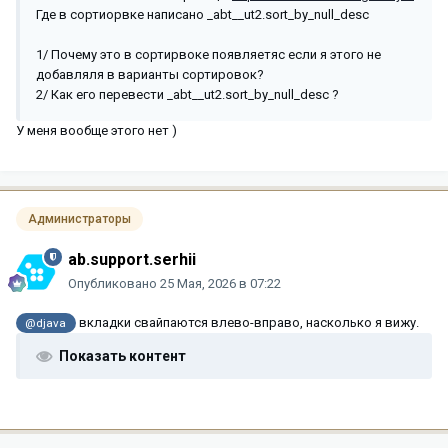
Где в сортиорвке написано _abt__ut2.sort_by_null_desc
1/ Почему это в сортирвоке появляетяс если я этого не
добавляля в варианты сортировок?
2/ Как его перевести _abt__ut2.sort_by_null_desc ?
У меня вообще этого нет )
Администраторы
ab.support.serhii
Опубликовано
25 Мая, 2026 в 07:22
вкладки свайпаются влево-вправо, насколько я вижу.
@djava
Показать контент