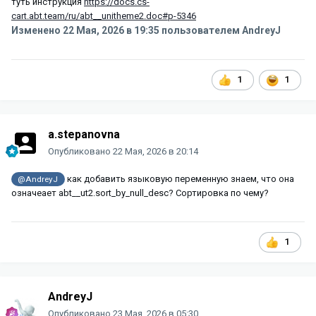
туть инструкция
https://docs.cs-
cart.abt.team/ru/abt__unitheme2.doc#p-5346
Изменено
22 Мая, 2026 в 19:35
пользователем AndreyJ
1
1
a.stepanovna
Опубликовано
22 Мая, 2026 в 20:14
как добавить языковую переменную знаем, что она
@AndreyJ
означеает abt__ut2.sort_by_null_desc? Сортировка по чему?
1
AndreyJ
Опубликовано
23 Мая, 2026 в 05:30