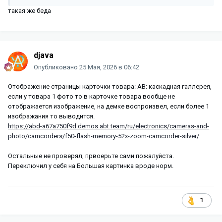
такая же беда
djava
Опубликовано
25 Мая, 2026 в 06:42
Отображение страницы карточки товара: АВ: каскадная галлерея,
если у товара 1 фото то в карточке товара вообще не
отображается изображение, на демке воспроизвел, если более 1
изображания то выводится.
https://abd-a67a750f9d.demos.abt.team/ru/electronics/cameras-and-
photo/camcorders/f50-flash-memory-52x-zoom-camcorder-silver/
Остальные не проверял, првоерьте сами пожалуйста.
Переключил у себя на Большая картинка вроде норм.
1