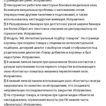
страницах витрины. Исправлено.
[!] Некорректно работали некоторые боковые модальные окна.
Возникали визуальные проблемы с наложением слоев
(перекрытием другими панелями и подложками), а также
использовалась нестандартная анимация. Исправлено.
[!] В Расширенных баннерах при достаточно узкой ширине баннера
(не более 200px) его текстовое описание не центрировалось по
горизонтали. Исправлено.
[!] Модуль "АВ: Интеллектуальный подбор товаров". На странице
корзины при покупке товара с опциями из интеллектуальной
подборки, дочерний диалог с выбором опций отображался под
родительским диалогом «Товар добавлен в корзину» и был
недоступен. Исправлено.
[!] В нижней липкой панели при назначенном блоке контактов с
ручным заполнением после первого открытия всплывающего
окна «Контакты» ломалась механика переключения окон.
Исправлено.
[!] В нижней липкой панели всплывающее окно «Контакты» всегда
закрывалась по нажатию за её пределами, что создавало
неправильную последовательность закрытия. Исправлено.
[!] На странице товара, в галерее при одном медиа-объекте не
накладывались ограничения высоты (на ПК нижняя часть
обрезалась). Исправлено.