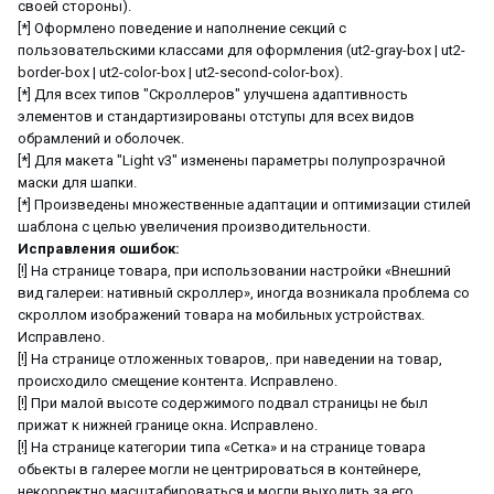
своей стороны).
[*] Оформлено поведение и наполнение секций с
пользовательскими классами для оформления (ut2-gray-box | ut2-
border-box | ut2-color-box | ut2-second-color-box).
[*] Для всех типов "Скроллеров" улучшена адаптивность
элементов и стандартизированы отступы для всех видов
обрамлений и оболочек.
[*] Для макета "Light v3" изменены параметры полупрозрачной
маски для шапки.
[*] Произведены множественные адаптации и оптимизации стилей
шаблона с целью увеличения производительности.
Исправления ошибок:
[!] На странице товара, при использовании настройки «Внешний
вид галереи: нативный скроллер», иногда возникала проблема со
скроллом изображений товара на мобильных устройствах.
Исправлено.
[!] На странице отложенных товаров,. при наведении на товар,
происходило смещение контента. Исправлено.
[!] При малой высоте содержимого подвал страницы не был
прижат к нижней границе окна. Исправлено.
[!] На странице категории типа «Сетка» и на странице товара
обьекты в галерее могли не центрироваться в контейнере,
некорректно масштабироваться и могли выходить за его