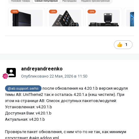
1
andreyandreenko
Опубликовано
22 Мая, 2026 в 11:50
после обновления на 4.20.1.b версия модуля
@ab.support.serhii
темы AB: UniTheme2 так и осталась 4.20.1.a (кеш чистили). При
этом на странице AB: Список доступных пакетов/модулей:
Установленная: v4.20.1.b
Доступная Вам: v4.20.1.b
Актуальная: v4.20.1.b
Проверьте пакет обновления, с ним что-то не так, как минимум
отсутствует файл addon.xml