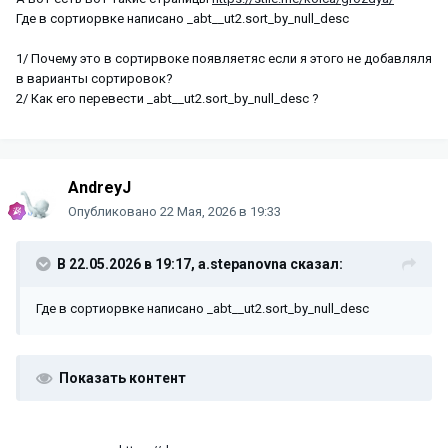
Где в сортиорвке написано _abt__ut2.sort_by_null_desc
1/ Почему это в сортирвоке появляетяс если я этого не добавляля
в варианты сортировок?
2/ Как его перевести _abt__ut2.sort_by_null_desc ?
AndreyJ
Опубликовано
22 Мая, 2026 в 19:33
В 22.05.2026 в 19:17,
a.stepanovna
сказал:
Где в сортиорвке написано _abt__ut2.sort_by_null_desc
Показать контент