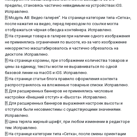
пределы, становясь частично невидимым на устройствах iOS.
Исправлено.
[!] Модуль АВ: Видео галерея". На странице категории типа «Сетка»,
после нажатия на видео, перед переходом по ссылке могла
отображаться чёрная обводка контейнера. Исправлено.
[!] На странице товара в галерее при наличии одного изображения
не применялись ограничения по высоте, из-за чего изображение
некорректно масштабировалось и частично обрезалось на
десктопе. Исправлено.
[!] На странице корзины, при отображении количества товаров и
цены за единицу, тексты могли не выравниваться по одной
базовой линии на macOS и iOS. Исправлено.
[!] На странице статьи блога правило оформления контента
распространялось на вложенные товарные списки. Исправлено.
[!] Для расширенных баннеров не применялись числовые
настройки «Внешний отступ» и «Высота». Исправлено.
[!] Для расширенных баннеров выражения настроек высоты и
отступов были несовместимы с существующими значениями.
Исправлено.
[!] Цена теряла жирный шрифт, при любом изменении в редакторе
тем. Исправлено.
[!] На странице категории типа «Сетка», после смены ориентации