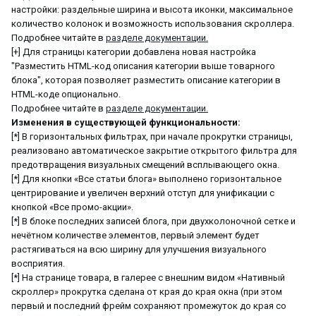
настройки: раздельные ширина и высота иконки, максимальное
количество колонок и возможность использования скроллера.
Подробнее читайте в
разделе документации.
[+] Для страницы категории добавлена новая настройка
"Разместить HTML-код описания категории выше товарного
блока", которая позволяет разместить описание категории в
HTML-коде опционально.
Подробнее читайте в
разделе документации.
Изменения в существующей функциональности:
[*] В горизонтальных фильтрах, при начале прокрутки страницы,
реализовано автоматическое закрытие открытого фильтра для
предотвращения визуальных смещений всплывающего окна.
[*] Для кнопки «Все статьи блога» выполнено горизонтальное
центрирование и увеличен верхний отступ для унификации с
кнопкой «Все промо-акции».
[*] В блоке последних записей блога, при двухколоночной сетке и
нечётном количестве элементов, первый элемент будет
растягиваться на всю ширину для улучшения визуального
восприятия.
[*] На странице товара, в галерее с внешним видом «Нативный
скроллер» прокрутка сделана от края до края окна (при этом
первый и последний фрейм сохраняют промежуток до края со