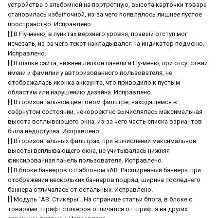
устройства с альбомной на портретную, высота карточки товара
становилась избыточной, из-за чего появлялось лишнее пустое
пространство. Исправлено.
[!] В Fly-меню, в пунктах верхнего уровня, правый отступ мог
исчезать, из-за чего текст накладывался на индикатор подменю.
Исправлено.
[!] В шапке сайта, нижней липкой панели и Fly-меню, при отсутствии
имени и фамилии у авторизованного пользователя, не
отображалась иконка аккаунта, что приводило к пустым
областям или нарушению дизайна. Исправлено.
[!] В горизонтальном цветовом фильтре, находящемся в
свёрнутом состоянии, некорректно вычислялась максимальная
высота всплывающего окна, из-за чего часть списка вариантов
была недоступна. Исправлено.
[!] В горизонтальных фильтрах, при вычислении максимальной
высоты всплывающего окна, не учитывалась нижняя
фиксированная панель пользователя. Исправлено.
[!] В блоке баннеров с шаблоном «АВ: Расширенный баннер», при
отображении нескольких баннеров подряд, ширина последнего
баннера отличалась от остальных. Исправлено.
[!] Модуль "АВ: Стикеры". На странице статьи блога, в блоке с
товарами, шрифт стикеров отличался от шрифта на других