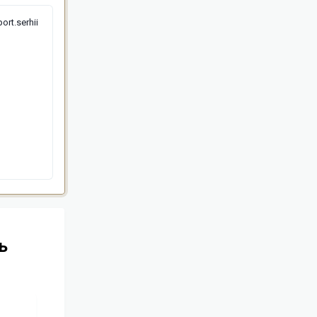
ort.serhii
ь