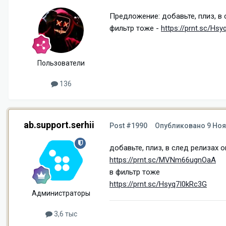
Предложение: добавьте, плиз, в 
фильтр тоже -
https://prnt.sc/Hs
Пользователи
136
ab.support.serhii
Post #1990
Опубликовано
9 Ноя
добавьте, плиз, в след релизах 
https://prnt.sc/MVNm66ugnOaA
в фильтр тоже
https://prnt.sc/Hsyq7I0kRc3G
Администраторы
3,6 тыс