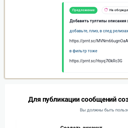
Предложение
На обсужд
Добавить тултипы описания 
добавьте, плиз, в след релиза
https://prnt.sc/MVNm66ugnOa
в фильтр тоже
https://prnt.sc/Hsyq7I0kRc3G
Для публикации сообщений соз
Вы должны быть пользо
Создать аккаунт