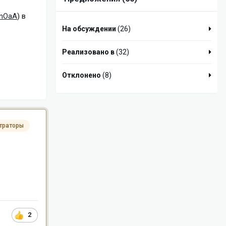
gnOaA
) в
На обсуждении
(26)
Реализовано в
(32)
Отклонено
(8)
траторы
2