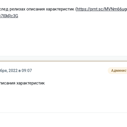
след релизах описания характеристик (
https://prnt.sc/MVNm66u
yq7I0kRc3G
бря, 2022 в 09:07
Админис
описания характеристик