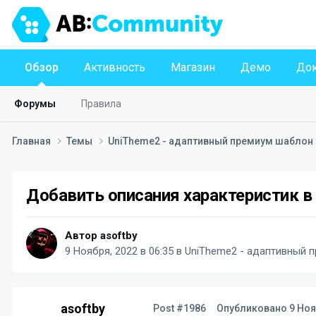
Обзор
Активность
Магазин
Демо
Док
Форумы
Правила
Главная
Темы
UniTheme2 - адаптивный премиум шаблон д
Добавить описания характеристик в
Автор
asoftby
9 Ноября, 2022 в 06:35
в
UniTheme2 - адаптивный п
asoftby
Post #1986
Опубликовано
9 Ноя