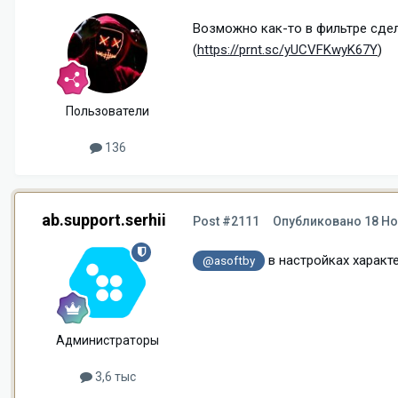
Возможно как-то в фильтре сдела
(
https://prnt.sc/yUCVFKwyK67Y
)
Пользователи
136
ab.support.serhii
Post #2111
Опубликовано
18 Но
в настройках характе
@asoftby
Администраторы
3,6 тыс