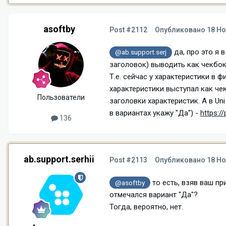
asoftby
Post #2112
Опубликовано
18 Но
да, про это я 
@ab.support.serj
заголовок) выводить как чекбо
Т.е. сейчас у характеристики в 
характеристики выступал как че
Пользователи
заголовки характеристик. А в Un
в вариантах укажу "Да") -
https:/
136
ab.support.serhii
Post #2113
Опубликовано
18 Но
то есть, взяв ваш п
@asoftby
отмечался вариант "Да"?
Тогда, вероятно, нет.