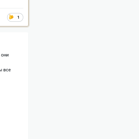
1
 они
ы все