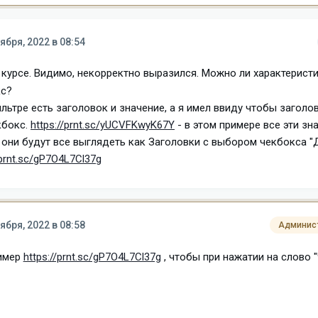
ября, 2022 в 08:54
в курсе. Видимо, некорректно выразился. Можно ли характеристи
кс?
фильтре есть заголовок и значение, а я имел ввиду чтобы заголо
кбокс.
https://prnt.sc/yUCVFKwyK67Y
- в этом примере все эти зн
i они будут все выглядеть как Заголовки с выбором чекбокса "Д
/prnt.sc/gP7O4L7Cl37g
ября, 2022 в 08:58
Админис
ример
https://prnt.sc/gP7O4L7Cl37g
, чтобы при нажатии на слово 