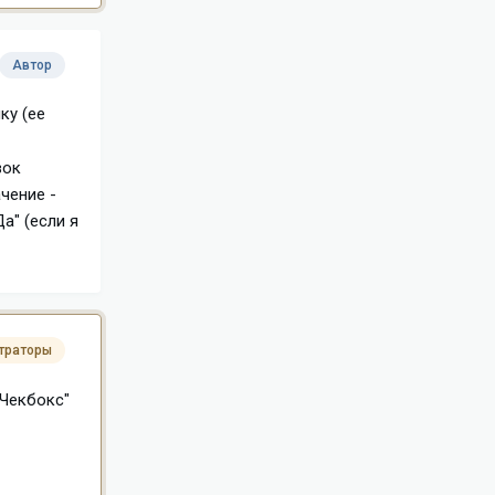
Автор
ку (ее
вок
ачение -
а" (если я
траторы
"Чекбокс"