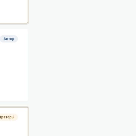
Автор
траторы