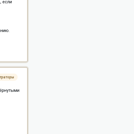
, если
анию.
траторы
вёрнутыми