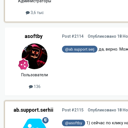
Администраторы
3,6 тыс
asoftby
Post #2114
Опубликовано
18 Но
да, верно. Мо
@ab.support.serj
Пользователи
136
ab.support.serhii
Post #2115
Опубликовано
18 Но
1) сейчас по клику 
@asoftby