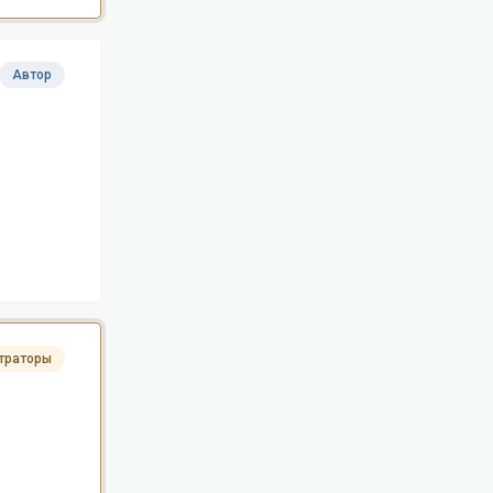
Автор
траторы