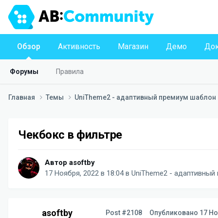
Обзор
Активность
Магазин
Демо
Док
Форумы
Правила
Главная
Темы
UniTheme2 - адаптивный премиум шаблон д
Чекбокс в фильтре
Автор
asoftby
17 Ноября, 2022 в 18:04
в
UniTheme2 - адаптивный 
asoftby
Post #2108
Опубликовано
17 Но