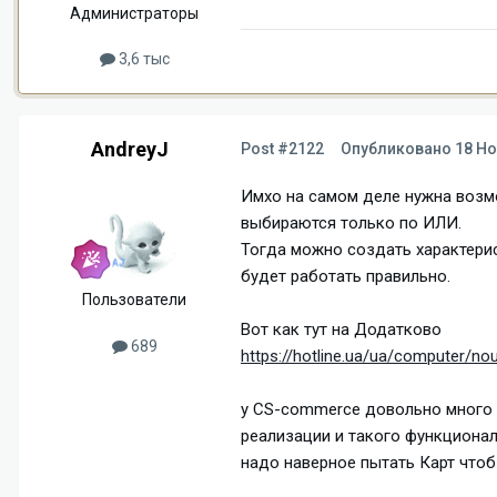
Администраторы
3,6 тыс
AndreyJ
Post #2122
Опубликовано
18 Но
Имхо на самом деле нужна возмо
выбираются только по ИЛИ.
Тогда можно создать характерис
будет работать правильно.
Пользователи
Вот как тут на Додатково
689
https://hotline.ua/ua/computer/nou
у СS-commerce довольно много 
реализации и такого функционала.
надо наверное пытать Карт чтоб