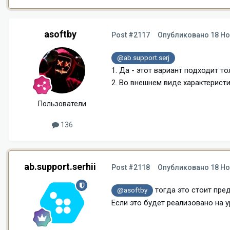
asoftby
Post #2117
Опубликовано
18 Но
@ab.support.serj
1. Да - этот вариант подходит т
2. Во внешнем виде характеристи
Пользователи
136
ab.support.serhii
Post #2118
Опубликовано
18 Но
тогда это стоит пре
@asoftby
Если это будет реализовано на у