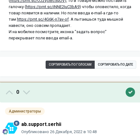
(
https://prnt.sc/OJzVj3Bc5qUV
), то в товаре можно поставить
галочку (
https://prnt.sc/iNNE2IuC3bA9
) чтобы оповестило, когда
товар появится в наличии. Но поле ввода e-mail-а где-то
там
https://prnt.sc/4G6K-n7av-of
. А пытаешься туда мышкой
навести, оно совсем пропадает.
И на мобилке посмотрите, иконка "задать вопрос"
перекрывает поле ввода email-а.
СОРТИРОВАТЬ ПО ГОЛОСАМ
СОРТИРОВАТЬ ПО ДАТЕ
0
Администраторы
ab.support.serhii
Опубликовано
26 Декабря, 2022 в 10:48