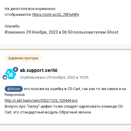
На десктопе все нормально
отображается:
https://prnt.sc/t2_70FiivNRy
Спасибо.
Изменено
29 Ноября, 2022 в 06:50
пользователем Ghost
Администраторы
ab.support.serhii
Опубликовано
29 Ноября, 2022 в 10:05
это похоже на ошибку в CS-Cart, так как то же самое и на
@Ghost
Responsive.
http://i.abt.team/serj/20221129_120444.jpg
Вопрос про "палку"-дефис тоже следует адресовать команде CS-
Cart, это стандартный модуль Обратный звонок.