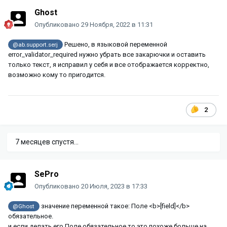
Ghost
Опубликовано
29 Ноября, 2022 в 11:31
Решено, в языковой переменной
@ab.support.serj
error_validator_required нужно убрать все закарючки и оставить
только текст, я исправил у себя и все отображается корректно,
возможно кому то пригодится.
2
7 месяцев спустя...
SePro
Опубликовано
20 Июля, 2023 в 17:33
значение переменной такое: Поле <b>[field]</b>
@Ghost
обязательное.
и если делать его Поле обязательное то это похоже больше на