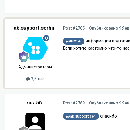
ab.support.serhii
Post #2785
Опубликовано
9 Янв
информация подтягива
@rust56
Если хотите кастомно что-то нас
Администраторы
3,6 тыс
rust56
Post #2789
Опубликовано
9 Янв
спасибо
@ab.support.serj