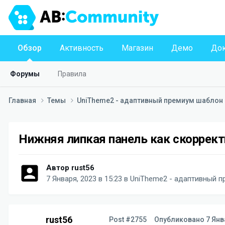
Обзор
Активность
Магазин
Демо
Док
Форумы
Правила
Главная
Темы
UniTheme2 - адаптивный премиум шаблон д
Нижняя липкая панель как скоррек
Автор
rust56
7 Января, 2023 в 15:23
в
UniTheme2 - адаптивный пр
rust56
Post #2755
Опубликовано
7 Янв