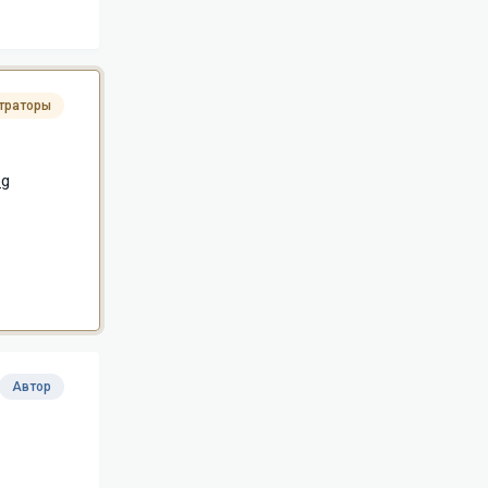
траторы
pg
Автор