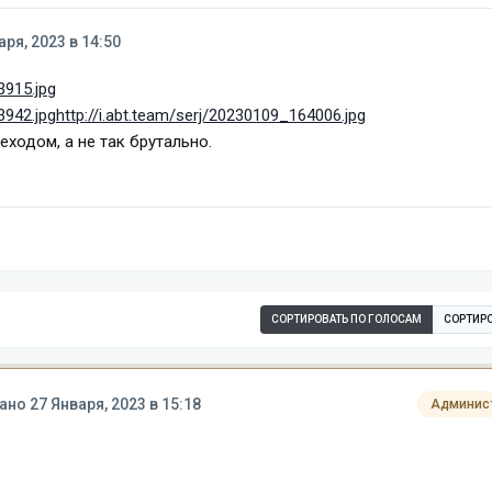
аря, 2023 в 14:50
3915.jpg
3942.jpg
http://i.abt.team/serj/20230109_164006.jpg
ходом, а не так брутально.
СОРТИРОВАТЬ ПО ГОЛОСАМ
СОРТИРО
вано
27 Января, 2023 в 15:18
Админис