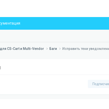
ументация
ля CS-Cart и Multi-Vendor
Баги
Исправить тени уведомлен
й
Подписчи