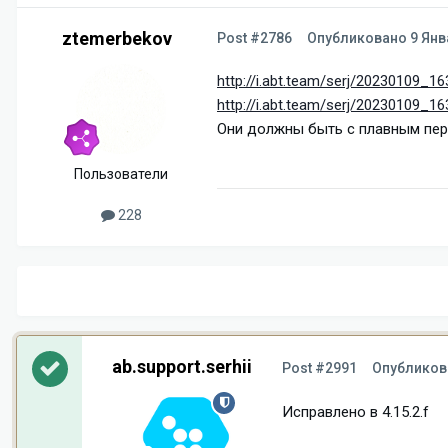
ztemerbekov
Post #2786
Опубликовано
9 Янв
http://i.abt.team/serj/20230109_16
http://i.abt.team/serj/20230109_16
Они должны быть с плавным пере
Пользователи
228
ab.support.serhii
Post #2991
Опублико
Исправлено в 4.15.2.f