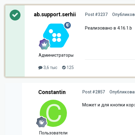
ab.support.serhii
Post #3237
Опублико
Реализовано в 4.16.1.b
Администраторы
3,6 тыс
125
Constantin
Post #2857
Опубликов
Может и для кнопки кор
Пользователи