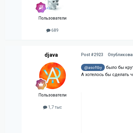
Пользователи
689
djava
Post #2923
Опубликов
было бы крут
@asoftby
А хотелось бы сделать 
Пользователи
1,7 тыс