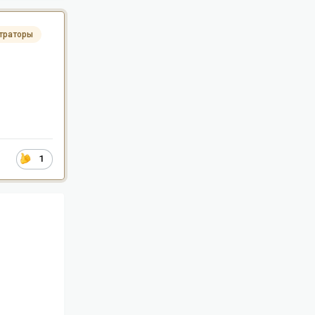
траторы
1