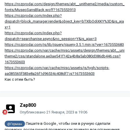
https://rozprodai.com/design/themes/abt__unitheme2/media/custom_
fonts/MuseoSansBlack.woff?1673553913
https://rozprodai.com/index.php?
dispatch=block_manager.render&object_key=bTXIbOdjXKY%3D&is_aja
x=1
https://rozprodai.com/index.php?
dispatch=searchanise.async&no_session=Y&is_ajax=3
https://rozprodai.com/js/lib/jquery/jquery-3.5.1.min.js?ver=1673553683
https://rozprodai.com/var/cache/misc/assets/design/themes/abt__uni
theme2/css/standalone.ae3ae541f142a4b8a5ab080d386db446.css?
1673553603
https://rozprodai.com/var/cache/misc/assets/js/tygh/scripts-
aa085565f583e8a26f1d96534c408df7.js?1673553603
Как с этим быть?
Zap800
Опубликовано
21 Января, 2023 в 19:06
Пишите в Google , чтобы они в ручную сделали
@Герман
проверку, после ручной проверки как правило все ограничения