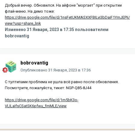
Добрый вечер. Обновился. На айфоне "моргает" при открытии
флай-меню. На демо тоже:
https://drive.google.com/file/d/1nsFetUKMASXXFBILvi3bDaiF1YmJEPIj/
view?usp=share_link
Изменено
31 Января, 2023 в 17:35
пользователем
bobrovantig
bobrovantig
Опубликовано
31 Января, 2023 в 17:36
С тултипами проблема не ушла всё равно после обновления.
Посмотрите, пожалуйста, тикет: NGP-Q85-8J44
https://drive.google.com/file/d/1m5bK3o-
VLILaIfsCSatSK6pfwu_fmMLE/view