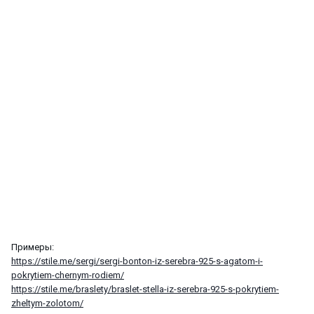
Примеры:
https://stile.me/sergi/sergi-bonton-iz-serebra-925-s-agatom-i-
pokrytiem-chernym-rodiem/
https://stile.me/braslety/braslet-stella-iz-serebra-925-s-pokrytiem-
zheltym-zolotom/