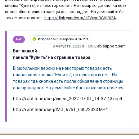
кнопка "Купить", на некоторых нет. На товарах где кнопка есть
после обновления страницы она пропадает. На демо сайте баг
также повторяется
https://disk.yandex.ru/i/2VxquOC6jI9t2A
Баг
Исправлено в версии 4.16.2.d
9 Августа, 2023 в 10:07
,
ab.support.serhii
Баг липкой
панели "Купить" на странице товара
В мобильной версии на некоторых товарах есть
плавающая кнопка "Купить", на некоторых нет. На
товарах где кнопка есть после обновления страницы
она пропадает. На демо сайте баг также повторяется:
http://i.abt.team/serj/video_2022-07-01_14-37-43.mp4
http://i.abt.team/serj/IMG_6751_03022023.MP4