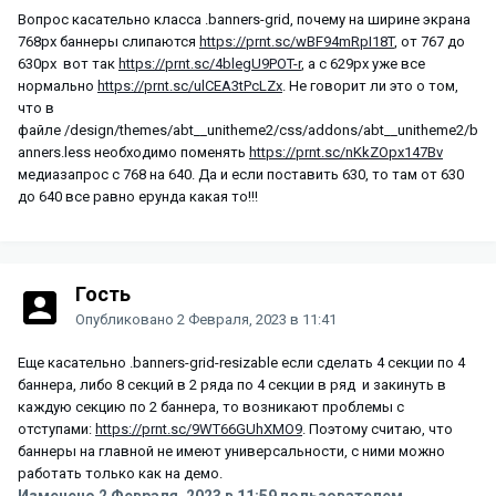
Вопрос касательно класса .banners-grid, почему на ширине экрана
768px баннеры слипаются
https://prnt.sc/wBF94mRpI18T
, от 767 до
630px вот так
https://prnt.sc/4blegU9POT-r
, а с 629px уже все
нормально
https://prnt.sc/ulCEA3tPcLZx
. Не говорит ли это о том,
что в
файле /design/themes/abt__unitheme2/css/addons/abt__unitheme2/b
anners.less необходимо поменять
https://prnt.sc/nKkZOpx147Bv
медиазапрос с 768 на 640. Да и если поставить 630, то там от 630
до 640 все равно ерунда какая то!!!
Гость
Опубликовано
2 Февраля, 2023 в 11:41
Еще касательно .banners-grid-resizable если сделать 4 секции по 4
баннера, либо 8 секций в 2 ряда по 4 секции в ряд и закинуть в
каждую секцию по 2 баннера, то возникают проблемы с
отступами:
https://prnt.sc/9WT66GUhXMO9
. Поэтому считаю, что
баннеры на главной не имеют универсальности, с ними можно
работать только как на демо.