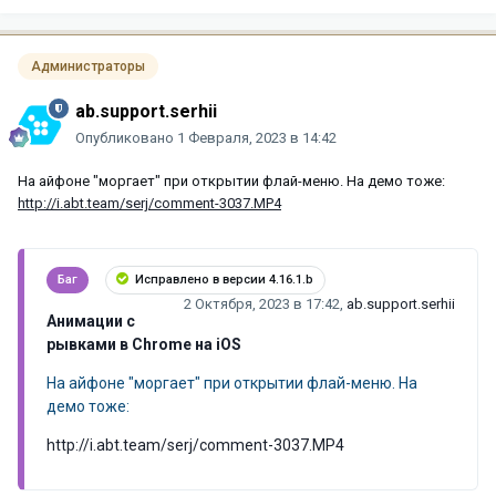
Администраторы
ab.support.serhii
Опубликовано
1 Февраля, 2023 в 14:42
На айфоне "моргает" при открытии флай-меню. На демо тоже:
http://i.abt.team/serj/comment-3037.MP4
Баг
Исправлено в версии 4.16.1.b
2 Октября, 2023 в 17:42
,
ab.support.serhii
Анимации с
рывками в Chrome на iOS
На айфоне "моргает" при открытии флай-меню. На
демо тоже:
http://i.abt.team/serj/comment-3037.MP4