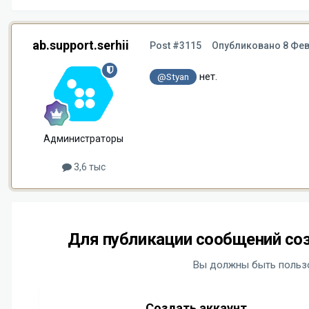
ab.support.serhii
Post #3115
Опубликовано
8 Фев
нет.
@Styan
Администраторы
3,6 тыс
Для публикации сообщений соз
Вы должны быть пользо
Создать аккаунт