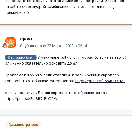
Попробуйте повторить на этой демке свои настройки, может при
какой-то хитромудрой комбинации они сползают вниз - тогда
примем как баг.
djava
Опубликовано
23 Марта, 2023 в 06:14
У меня макет ult7 стоит, может быть из за этого?
@ab.support.serj
Или нужно обязательно обновить до 8?
Проблема в том что: если ставлю АВ: расширенный скроллер
товаров, то отображается корректно
https://prnt.sc/fF6o4SDXqvri
А если поставить Легкий скролле, то отображается так:
https://prnt.sc/PmBB7_BpD2Vx
Администраторы