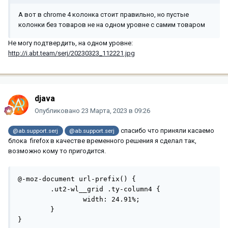
А вот в chrome 4 колонка стоит правильно, но пустые
колонки без товаров не на одном уровне с самим товаром
Не могу подтвердить, на одном уровне:
http://i.abt.team/serj/20230323_112221.jpg
djava
Опубликовано
23 Марта, 2023 в 09:26
спасибо что приняли касаемо
@ab.support.serj
@ab.support.serj
блока firefox в качестве временного решения я сделал так,
возможно кому то пригодится.
@-moz-document url-prefix() {

	.ut2-wl__grid .ty-column4 {

		width: 24.91%;

	}

}