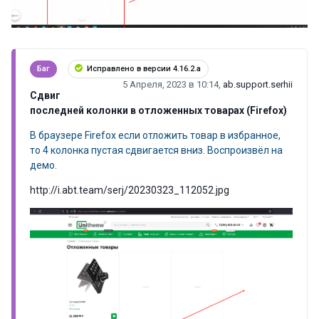
Баг
Исправлено в версии 4.16.2.a
5 Апреля, 2023 в 10:14
,
ab.support.serhii
Сдвиг
последней колонки в отложенных товарах (Firefox)
В браузере Firefox если отложить товар в избранное,
то 4 колонка пустая сдвигается вниз. Воспроизвёл на
демо.
http://i.abt.team/serj/20230323_112052.jpg