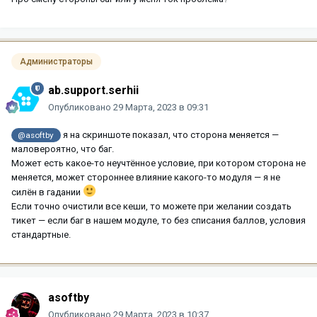
Администраторы
ab.support.serhii
Опубликовано
29 Марта, 2023 в 09:31
я на скриншоте показал, что сторона меняется —
@asoftby
маловероятно, что баг.
Может есть какое-то неучтённое условие, при котором сторона не
меняется, может стороннее влияние какого-то модуля — я не
силён в гадании
Если точно очистили все кеши, то можете при желании создать
тикет — если баг в нашем модуле, то без списания баллов, условия
стандартные.
asoftby
Опубликовано
29 Марта, 2023 в 10:37