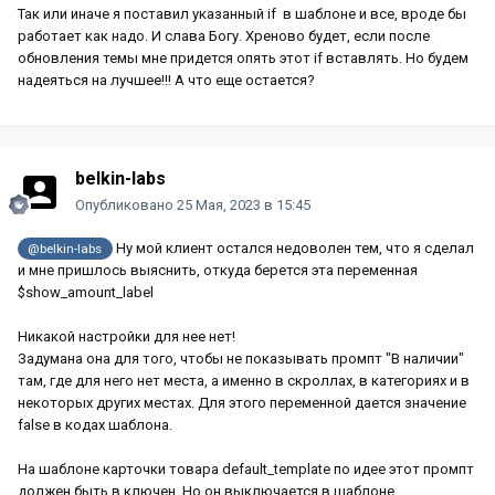
Так или иначе я поставил указанный if в шаблоне и все, вроде бы
работает как надо. И слава Богу. Хреново будет, если после
обновления темы мне придется опять этот if вставлять. Но будем
надеяться на лучшее!!! А что еще остается?
belkin-labs
Опубликовано
25 Мая, 2023 в 15:45
Ну мой клиент остался недоволен тем, что я сделал
@belkin-labs
и мне пришлось выяснить, откуда берется эта переменная
$show_amount_label
Никакой настройки для нее нет!
Задумана она для того, чтобы не показывать промпт "В наличии"
там, где для него нет места, а именно в скроллах, в категориях и в
некоторых других местах. Для этого переменной дается значение
false в кодах шаблона.
На шаблоне карточки товара default_template по идее этот промпт
должен быть в ключен. Но он выключается в шаблоне