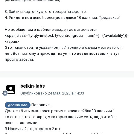
3. Зайти в карточку этого товара на фронте.
4. Увидеть под ценой зеленую надпись "В наличии: Предзаказ"
Но вообще там в шаблоне везде, где встречается
<span class="ty-qty-in-stock ty-control-group__item">{__("availability")}:
</span>
Этот спан стоит в указанном if. И только в одном месте этого if
нет. Вот поэтому и приходит на ум, что везде поставили, а тут
просто забыли.
belkin-labs
Опубликовано
24 Мая, 2023 в 14:33
Поправка!
@belkin-labs
Должен быть выключен режим показа лейбла "В наличии:"
то есть на тех товарах, у которых наличие есть, надо чтобы
показывалось не
В Наличии 2 шт, а просто 2 шт.