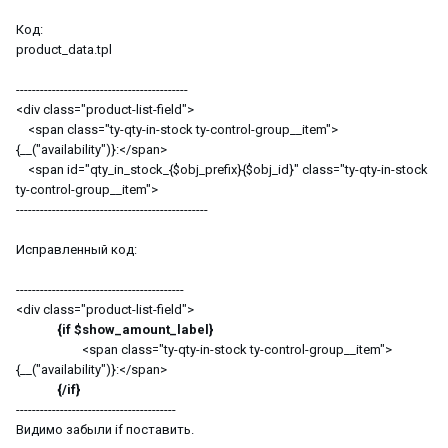
Код:
product_data.tpl
-------------------------------------------
<div class="product-list-field">
<span class="ty-qty-in-stock ty-control-group__item">
{__("availability")}:</span>
<span id="qty_in_stock_{$obj_prefix}{$obj_id}" class="ty-qty-in-stock
ty-control-group__item">
------------------------------------------------
Исправленный код:
------------------------------------------
<div class="product-list-field">
{if $show_amount_label}
<span class="ty-qty-in-stock ty-control-group__item">
{__("availability")}:</span>
{/if}
----------------------------------------
Видимо забыли if поставить.