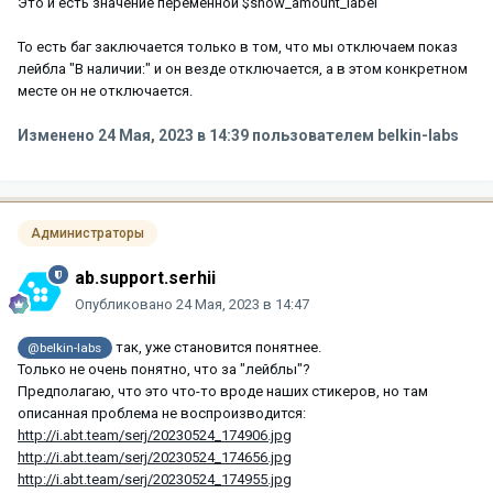
Это и есть значение переменной $show_amount_label
То есть баг заключается только в том, что мы отключаем показ
лейбла "В наличии:" и он везде отключается, а в этом конкретном
месте он не отключается.
Изменено
24 Мая, 2023 в 14:39
пользователем belkin-labs
Администраторы
ab.support.serhii
Опубликовано
24 Мая, 2023 в 14:47
так, уже становится понятнее.
@belkin-labs
Только не очень понятно, что за "лейблы"?
Предполагаю, что это что-то вроде наших стикеров, но там
описанная проблема не воспроизводится:
http://i.abt.team/serj/20230524_174906.jpg
http://i.abt.team/serj/20230524_174656.jpg
http://i.abt.team/serj/20230524_174955.jpg