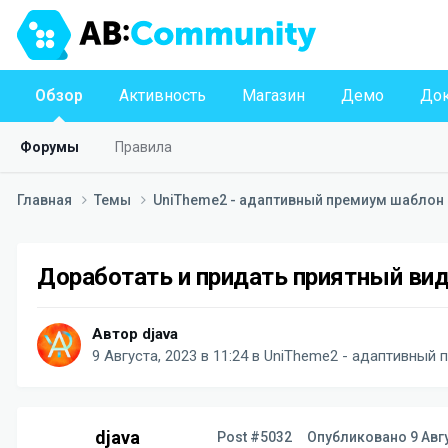
Обзор
Активность
Магазин
Демо
Док
Форумы
Правила
Главная
Темы
UniTheme2 - адаптивный премиум шаблон д
Доработать и придать приятный ви
Автор
djava
9 Августа, 2023 в 11:24
в
UniTheme2 - адаптивный п
djava
Post #5032
Опубликовано
9 Авг