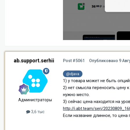
ab.support.serhii
Post #5061
Опубликовано
9 Авг
@djava
1) у товара может не быть опций
2) нет смысла переносить цену 
нужно место.
Администраторы
3) сейчас цена находится на уро
http://i.abt.team/serj/20230809_16
3,6 тыс
Если название длинное, то цена 