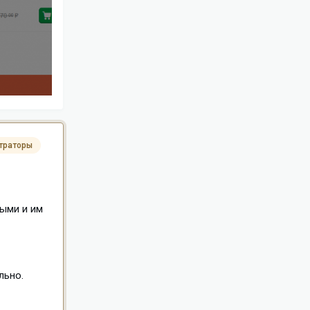
траторы
ными и им
льно.