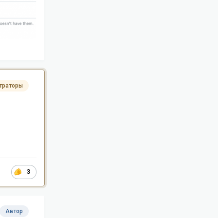
траторы
3
Автор