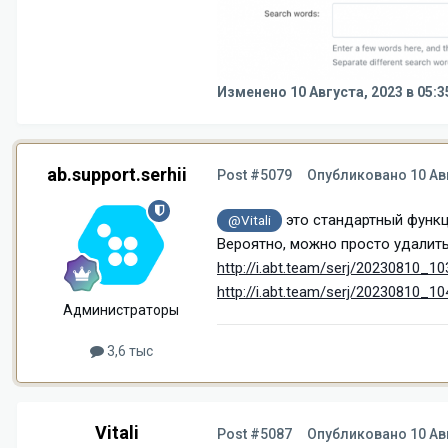
Изменено
10 Августа, 2023 в 05:3
ab.support.serhii
Post #5079
Опубликовано
10 Ав
это стандартный функци
@Vitali
Вероятно, можно просто удалит
http://i.abt.team/serj/20230810_10
http://i.abt.team/serj/20230810_10
Администраторы
3,6 тыс
Vitali
Post #5087
Опубликовано
10 Ав