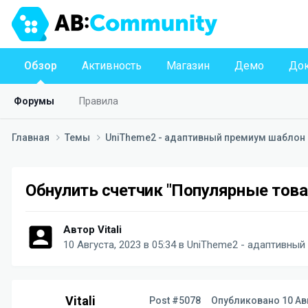
Обзор
Активность
Магазин
Демо
Док
Форумы
Правила
Главная
Темы
UniTheme2 - адаптивный премиум шаблон д
Обнулить счетчик "Популярные тов
Автор
Vitali
10 Августа, 2023 в 05:34
в
UniTheme2 - адаптивный 
Vitali
Post #5078
Опубликовано
10 Ав