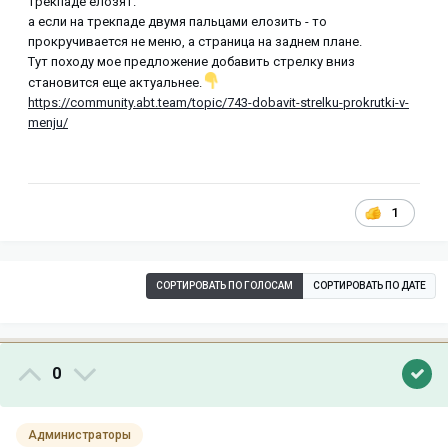
трекпаде елозят.
а если на трекпаде двумя пальцами елозить - то
прокручивается не меню, а страница на заднем плане.
Тут походу мое предложение добавить стрелку вниз
становится еще актуальнее.
https://community.abt.team/topic/743-dobavit-strelku-prokrutki-v-
menju/
1
СОРТИРОВАТЬ ПО ГОЛОСАМ
СОРТИРОВАТЬ ПО ДАТЕ
0
Администраторы