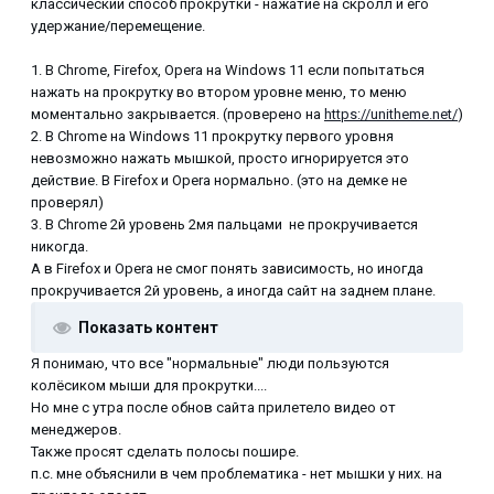
классический способ прокрутки - нажатие на скролл и его
удержание/перемещение.
1. В Chrome, Firefox, Opera на Windows 11 если попытаться
нажать на прокрутку во втором уровне меню, то меню
моментально закрывается. (проверено на
https://unitheme.net/
)
2. В Chrome на Windows 11 прокрутку первого уровня
невозможно нажать мышкой, просто игнорируется это
действие. В Firefox и Opera нормально. (это на демке не
проверял)
3. В Chrome 2й уровень 2мя пальцами не прокручивается
никогда.
А в Firefox и Opera не смог понять зависимость, но иногда
прокручивается 2й уровень, а иногда сайт на заднем плане.
Показать контент
Я понимаю, что все "нормальные" люди пользуются
колёсиком мыши для прокрутки....
Но мне с утра после обнов сайта прилетело видео от
менеджеров.
Также просят сделать полосы пошире.
п.с. мне объяснили в чем проблематика - нет мышки у них. на