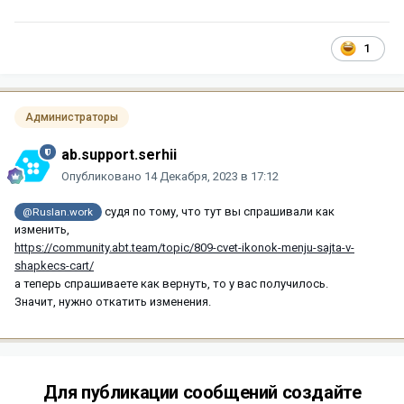
1
Администраторы
ab.support.serhii
Опубликовано
14 Декабря, 2023 в 17:12
судя по тому, что тут вы спрашивали как
@Ruslan.work
изменить,
https://community.abt.team/topic/809-cvet-ikonok-menju-sajta-v-
shapkecs-cart/
а теперь спрашиваете как вернуть, то у вас получилось.
Значит, нужно откатить изменения.
Для публикации сообщений создайте