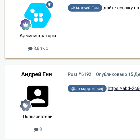
дайте ссылку на 
@Андрей Ени
Администраторы
3,6 тыс
Андрей Ени
Post #6192
Опубликовано
15 Де
https://abd-2c
@ab.support.serj
Пользователи
8