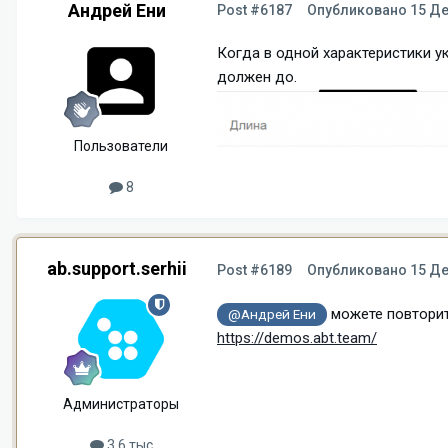
Андрей Ени
Post #6187
Опубликовано
15 Де
Когда в одной характеристики ук
должен до.
Пользователи
8
ab.support.serhii
Post #6189
Опубликовано
15 Де
можете повторит
@Андрей Ени
https://demos.abt.team/
Администраторы
3,6 тыс