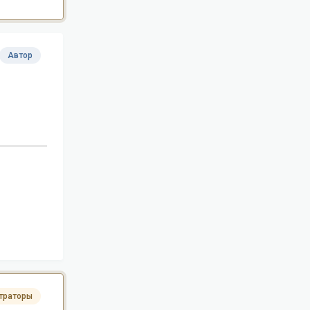
Автор
траторы