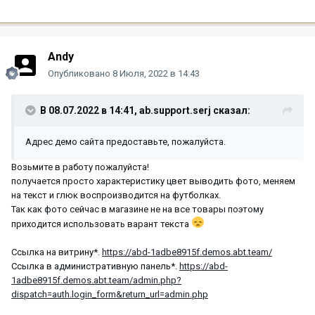
Andy
Опубликовано
8 Июля, 2022 в 14:43
В 08.07.2022 в 14:41,
ab.support.serj
сказал:
Адрес демо сайта предоставьте, пожалуйста.
Возьмите в работу пожалуйста!
получается просто характеристику цвет выводить фото, меняем
на текст и глюк воспроизводится на футболках.
Так как фото сейчас в магазине не на все товары поэтому
приходится использовать варант текста
Ссылка на витрину*.
https://abd-1adbe8915f.demos.abt.team/
Ссылка в административную панель*.
https://abd-
1adbe8915f.demos.abt.team/admin.php?
dispatch=auth.login_form&return_url=admin.php