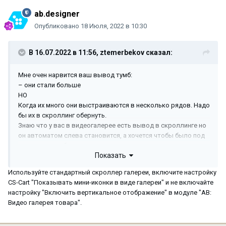
ab.designer
Опубликовано
18 Июля, 2022 в 10:30
В 16.07.2022 в 11:56,
ztemerbekov
сказал:
Мне очен нарвится ваш вывод тумб:
– они стали больше
НО
Когда их много они выстраиваются в несколько рядов. Надо
бы их в скроллинг обернуть.
Знаю что у вас в видеогалерее есть вывод в скроллинге но
он автоматом слева становится, а хочется чтобы было под
основным изображением.
Показать
Используйте стандартный скроллер галереи, включите настройку
CS-Cart "Показывать мини-иконки в виде галереи" и не включайте
настройку "Включить вертикальное отображение" в модуле "АВ:
Видео галерея товара".