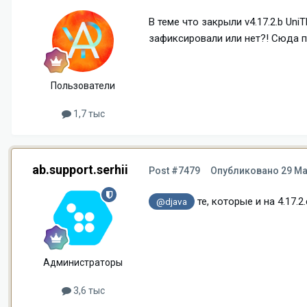
В теме что закрыли v4.17.2.b Un
зафиксировали или нет?! Сюда 
Пользователи
1,7 тыс
ab.support.serhii
Post #7479
Опубликовано
29 Ма
те, которые и на 4.17.
@djava
Администраторы
3,6 тыс