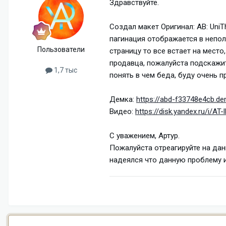
Здравствуйте.
Создал макет Оригинал: AB: UniTh
пагинация отображается в непол
Пользователи
страницу то все встает на место
продавца, пожалуйста подскажит
1,7 тыс
понять в чем беда, буду очень п
Демка:
https://abd-f33748e4cb.d
Видео:
https://disk.yandex.ru/i/AT
С уважением, Артур.
Пожалуйста отреагируйте на дан
надеялся что данную проблему ис