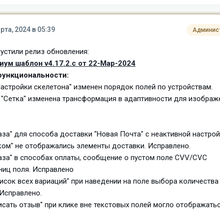
рта, 2024 в 05:39
Админис
устили релиз обновления:
ум шаблон v4.17.2.c от 22-Мар-2024
ункциональности:
 Настройки скелетона" изменен порядок полей по устройствам.
м "Сетка" изменена трансформация в адаптивности для изображ
каза" для способа доставки "Новая Почта" с неактивной настро
м" не отображались элементы доставки. Исправлено.
каза" в способах оплаты, сообщение о пустом поле CVV/CVC
ниц поля. Исправлено
Список всех вариаций" при наведении на поле выбора количества
 Исправлено.
писать отзыв" при клике вне текстовых полей могло отображать