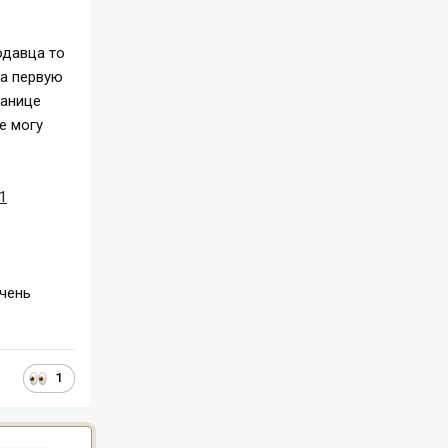
родавца то
на первую
ранице
е могу
1
Очень
1