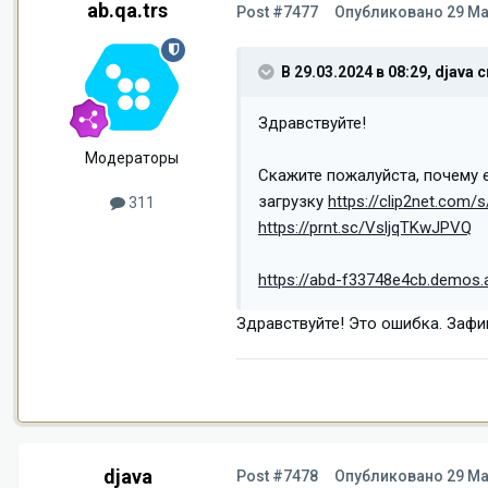
ab.qa.trs
Post #7477
Опубликовано
29 Ма
В 29.03.2024 в 08:29,
djava
с
Здравствуйте!
Модераторы
Скажите пожалуйста, почему 
загрузку
https://clip2net.com/
311
https://prnt.sc/VsljqTKwJPVQ
https://abd-f33748e4cb.demos.
Здравствуйте! Это ошибка. Зафи
djava
Post #7478
Опубликовано
29 Ма