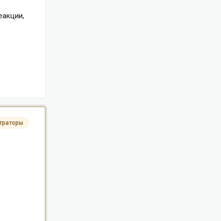
еакции,
траторы