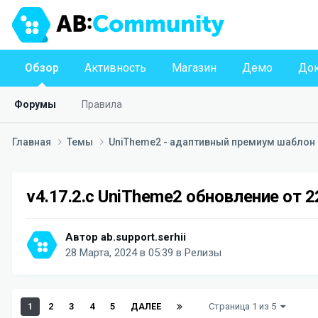
Обзор
Активность
Магазин
Демо
Док
Форумы
Правила
Главная
Темы
UniTheme2 - адаптивный премиум шаблон д
v4.17.2.c UniTheme2 обновление от 
Автор
ab.support.serhii
28 Марта, 2024 в 05:39
в
Релизы
1
2
3
4
5
ДАЛЕЕ
Страница 1 из 5