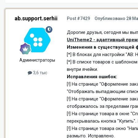
ab.support.serhii
Post #7429
Опубликовано
28 Ма
Дорогие друзья, сегодня мы вып
UniTheme2 - адаптивный преми
Изменения в существующей ф
[*] В блоках для настройки "AB:
Администраторы
[*] В списке товаров с шаблоно
внутри ячейки.
3,6 тыс
Исправления ошибок:
[!] На странице "Оформление за
"Отображать выпадающим списко
[!] На странице "Оформление за
отображалось за пределами гра
[!] На странице товара в окне "
перекрывалась кнопка "Купить".
[!] На странице товара окно "На
размыто. Исправлено.