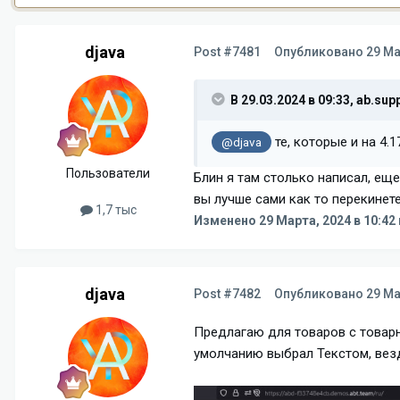
djava
Post #7481
Опубликовано
29 Ма
В 29.03.2024 в 09:33,
ab.supp
те, которые и на 4.1
@djava
Пользователи
Блин я там столько написал, еще
вы лучше сами как то перекинете
1,7 тыс
Изменено
29 Марта, 2024 в 10:42
djava
Post #7482
Опубликовано
29 Ма
Предлагаю для товаров с товарн
умолчанию выбрал Текстом, везд