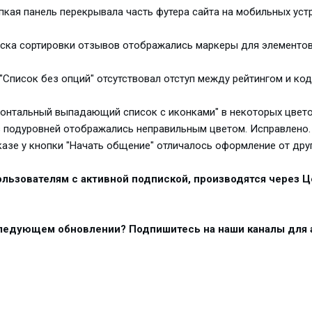
ипкая панель перекрывала часть футера сайта на мобильных уст
списка сортировки отзывов отображались маркеры для элементов
 "Список без опций" отсутствовал отступ между рейтингом и ко
изонтальный выпадающий список с иконками" в некоторых цвет
з подуровней отображались неправильным цветом. Исправлено.
аказе у кнопки "Начать общение" отличалось оформление от дру
льзователям с активной подпиской, производятся через Ц
следующем обновлении? Подпишитесь на наши каналы для 