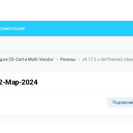
ументация
ля CS-Cart и Multi-Vendor
Релизы
v4.17.2.c UniTheme2 обн
22-Мар-2024
Подписчи