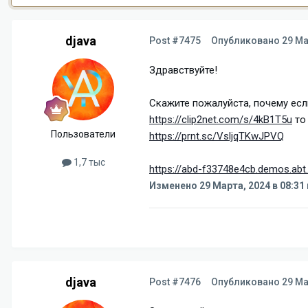
djava
Post #7475
Опубликовано
29 Ма
Здравствуйте!
Скажите пожалуйста, почему есл
https://clip2net.com/s/4kB1T5u
то
Пользователи
https://prnt.sc/VsljqTKwJPVQ
1,7 тыс
https://abd-f33748e4cb.demos.abt
Изменено
29 Марта, 2024 в 08:31
djava
Post #7476
Опубликовано
29 Ма