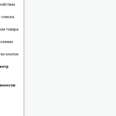
ройствах.
 списка.
дом товара.
осхемах
гих кнопок.
ентр
анонсов: