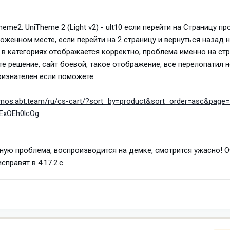
eme2: UniTheme 2 (Light v2) - ult10 если перейти на Страницу п
оженном месте, если перейти на 2 страницу и вернуться назад 
, в категориях отображается корректно, проблема именно на ст
е решение, сайт боевой, такое отображение, все перелопатил н
ризнателен если поможете.
emos.abt.team/ru/cs-cart/?sort_by=product&sort_order=asc&page=
-lExOEh0lcOg
ную проблема, воспроизводится на демке, смотрится ужасно! 
правят в 4.17.2.с