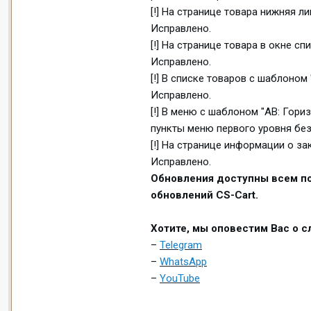
[!] На странице товара нижняя л
Исправлено.
[!] На странице товара в окне 
Исправлено.
[!] В списке товаров с шаблоном
Исправлено.
[!] В меню с шаблоном "AB: Гор
пункты меню первого уровня бе
[!] На странице информации о з
Исправлено.
Обновления доступны всем по
обновлений CS-Cart.
Хотите, мы оповестим Вас о 
–
Telegram
–
WhatsApp
–
YouTube