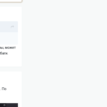
вы, может
баги.
. По