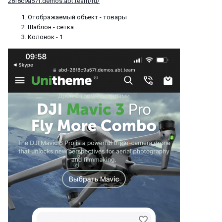
28f8c9a57f.demos.abt.team/ru/
Отображаемый объект - товары
Шаблон - сетка
Колонок - 1