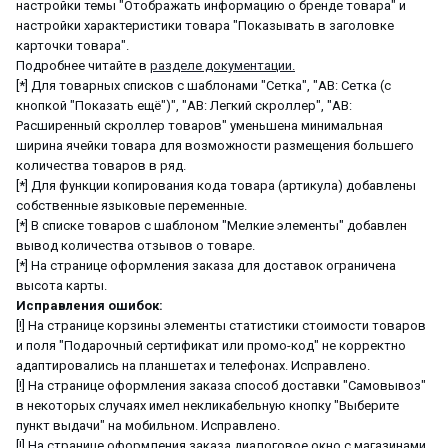
настройки темы "Отображать информацию о бренде товара" и
настройки характеристики товара "Показывать в заголовке
карточки товара".
Подробнее читайте в
разделе документации.
[*] Для товарных списков с шаблонами "Сетка", "AB: Сетка (с
кнопкой "Показать ещё")", "AB: Легкий скроллер", "AB:
Расширенный скроллер товаров" уменьшена минимальная
ширина ячейки товара для возможности размещения большего
количества товаров в ряд.
[*] Для функции копирования кода товара (артикула) добавлены
собственные языковые переменные.
[*] В списке товаров с шаблоном "Мелкие элементы" добавлен
вывод количества отзывов о товаре.
[*] На странице оформления заказа для доставок ограничена
высота карты.
Исправления ошибок:
[!] На странице корзины элементы статистики стоимости товаров
и поля "Подарочный сертификат или промо-код" не корректно
адаптировались на планшетах и телефонах. Исправлено.
[!] На странице оформления заказа способ доставки "Самовывоз"
в некоторых случаях имел некликабельную кнопку "Выберите
пункт выдачи" на мобильном. Исправлено.
[!] На странице оформления заказа диалоговое окно с магазинами