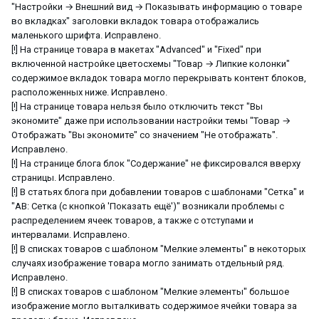
"Настройки → Внешний вид → Показывать информацию о товаре
во вкладках" заголовки вкладок товара отображались
маленького шрифта. Исправлено.
[!] На странице товара в макетах "Advanced" и "Fixed" при
включенной настройке цветосхемы "Товар → Липкие колонки"
содержимое вкладок товара могло перекрывать контент блоков,
расположенных ниже. Исправлено.
[!] На странице товара нельзя было отключить текст "Вы
экономите" даже при использовании настройки темы "Товар →
Отображать "Вы экономите" со значением "Не отображать".
Исправлено.
[!] На странице блога блок "Содержание" не фиксировался вверху
страницы. Исправлено.
[!] В статьях блога при добавлении товаров с шаблонами "Сетка" и
"AB: Сетка (с кнопкой 'Показать ещё')" возникали проблемы с
распределением ячеек товаров, а также с отступами и
интервалами. Исправлено.
[!] В списках товаров с шаблоном "Мелкие элементы" в некоторых
случаях изображение товара могло занимать отдельный ряд.
Исправлено.
[!] В списках товаров с шаблоном "Мелкие элементы" большое
изображение могло выталкивать содержимое ячейки товара за