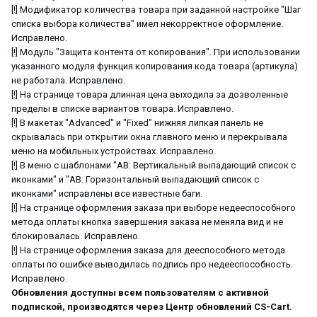
[!] Модификатор количества товара при заданной настройке "Шаг
списка выбора количества" имел некорректное оформление.
Исправлено.
[!] Модуль "Защита контента от копирования". При использовании
указанного модуля функция копирования кода товара (артикула)
не работала. Иcправлено.
[!] На странице товара длинная цена выходила за дозволенные
пределы в списке вариантов товара. Исправлено.
[!] В макетах "Advanced" и "Fixed" нижняя липкая панель не
скрывалась при открытии окна главного меню и перекрывала
меню на мобильных устройствах. Исправлено.
[!] В меню с шаблонами "AB: Вертикальный выпадающий список с
иконками" и "AB: Горизонтальный выпадающий список с
иконками" исправлены все известные баги.
[!] На странице оформления заказа при выборе недееспособного
метода оплаты кнопка завершения заказа не меняла вид и не
блокировалась. Исправлено.
[!] На странице оформления заказа для дееспособного метода
оплаты по ошибке выводилась подпись про недееспособность.
Исправлено.
Обновления доступны всем пользователям с активной
подпиской, производятся через Центр обновлений CS-Cart.