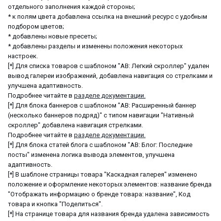
отдельного заполнения каждой стороны;
* к полям цвета добавлена ссылка на внешний ресурс с удобным
подбором цветов;
* добавлены новые пресеты;
* добавлены разделы и изменены положения некоторых
настроек.
[*] Для списка товаров с шаблоном "AB: Легкий скроллер" удален
вывод галереи изображений, добавлена навигация со стрелками и
улучшена адаптивность.
Подробнее читайте в
разделе документации.
[*] Для блока баннеров с шаблоном "AB: Расширенный баннер
(несколько баннеров подряд)" с типом навигации "Нативный
скроллер" добавлена навигация стрелками.
Подробнее читайте в
разделе документации.
[*] Для блока статей блога с шаблоном "AB: Блог: Последние
посты" изменена логика вывода элементов, улучшена
адаптивность.
[*] В шаблоне страницы товара "Каскадная галерея" изменено
положение и оформление некоторых элементов: название бренда
"Отображать информацию о бренде товара: название", Код
товара и кнопка "Поделиться".
[*] На странице товара для названия бренда удалена зависимость