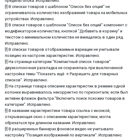
пределы блока. Исправлено.
[!] В списках товаров с шаблоном "Список без опций" не
ограничивалось количество изображений товара на мобильных
устройствах. Исправлено.
[!] В списке товаров с шаблоном "Список без опций" компонент с
модификатором количества, кнопкой "Добавить в корзину" и
текстом о минимальном количестве не вмещались в один ряд.
Исправлено.
[!] В списках товаров отображаемые вариации не учитывали
позицию из настроек характеристик. Исправлено.
[!] На странице категории "Компактный список товаров"
двухколоночная раскладка не сохранялась при выключенной
настройке темы "Показать ещё → Разрешить для товарных
списков". Исправлено.
[!] На странице товара описание характеристик в режиме одной
колонки выравнивалось некорректно по горизонтали, если был
активен флажок фильтра "Включить поиск похожих товаров в
категории". Исправлено.
[!] В названии характеристики товара ссылка с иконкой,
открывающая окно с описанием характеристики, могла
обрезаться при длинном названии. Исправлено.
[!] В расширенных баннерах фоновое видео не учитывало
настройку "Позиция изображений по вертикали". Исправлено.