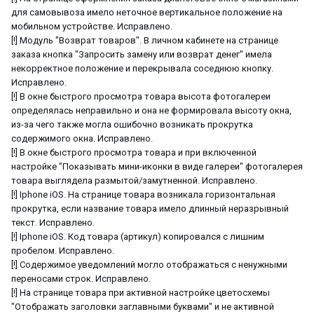
для самовывоза имело неточное вертикальное положение на
мобильном устройстве. Исправлено.
[!] Модуль "Возврат товаров". В личном кабинете на странице
заказа кнопка "Запросить замену или возврат денег" имела
некорректное положение и перекрывала соседнюю кнопку.
Исправлено.
[!] В окне быстрого просмотра товара высота фотогалереи
определялась неправильно и она не формировала высоту окна,
из-за чего также могла ошибочно возникать прокрутка
содержимого окна. Исправлено.
[!] В окне быстрого просмотра товара и при включенной
настройке "Показывать мини-иконки в виде галереи" фотогалерея
товара выглядела размытой/замутненной. Исправлено.
[!] Iphone iOS. На странице товара возникала горизонтальная
прокрутка, если название товара имело длинный неразрывный
текст. Исправлено.
[!] Iphone iOS. Код товара (артикул) копировался с лишним
пробелом. Исправлено.
[!] Содержимое уведомлений могло отображаться с ненужными
переносами строк. Исправлено.
[!] На странице товара при активной настройке цветосхемы
"Отображать заголовки заглавными буквами" и не активной