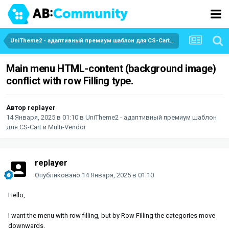
UniTheme2 - адаптивный премиум шаблон для CS-Cart и Multi-Vendor
Main menu HTML-content (background image)
conflict with row Filling type.
Автор
replayer
14 Января, 2025 в 01:10
в
UniTheme2 - адаптивный премиум шаблон
для CS-Cart и Multi-Vendor
replayer
Опубликовано
14 Января, 2025 в 01:10
Hello,
I want the menu with row filling, but by Row Filling the categories move
downwards.