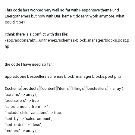
This code has worked very well so far with Responsive theme und
Energothemes but now with UniTheme it doesn't work anymore. what
could it be?
I think there is a conflict with this file:
/app/addons/abt__unitheme2/schemas/block_manager/blocks.post.p
hp
the code I have used so far :
app addons bestsellers schemas block_manager blocks.post.php
$schema['products']['content']['items']['fillings']['bestsellers'] = array (
'params' => array (
'bestsellers' => true,
'sales_amount_from' => 1,
'include_child_variations' => true,
'sort_by' => 'sales_amount',
'sort_order' => 'desc',
'request' => array (