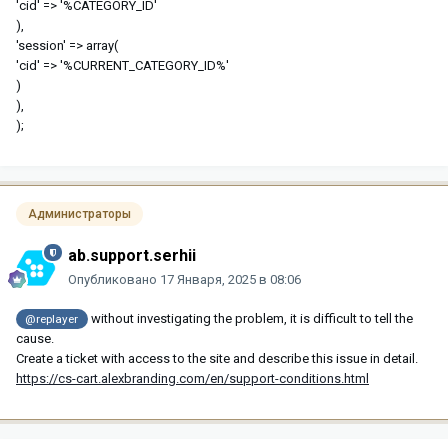
'cid' => '%CATEGORY_ID'
),
'session' => array(
'cid' => '%CURRENT_CATEGORY_ID%'
)
),
);
Администраторы
ab.support.serhii
Опубликовано
17 Января, 2025 в 08:06
without investigating the problem, it is difficult to tell the
@replayer
cause.
Create a ticket with access to the site and describe this issue in detail.
https://cs-cart.alexbranding.com/en/support-conditions.html