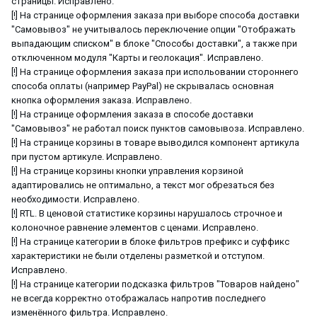
страницы. Исправлено.
[!] На странице оформления заказа при выборе способа доставки
"Самовывоз" не учитывалось переключение опции "Отображать
выпадающим списком" в блоке "Способы доставки", а также при
отключенном модуля "Карты и геолокация". Исправлено.
[!] На странице оформления заказа при испольовании стороннего
способа оплаты (например PayPal) не скрывалась основная
кнопка оформления заказа. Исправлено.
[!] На странице оформления заказа в способе доставки
"Самовывоз" не работал поиск пунктов самовывоза. Исправлено.
[!] На странице корзины в товаре выводился компонент артикула
при пустом артикуле. Исправлено.
[!] На странице корзины кнопки управления корзиной
адаптировались не оптимально, а текст мог обрезаться без
необходимости. Исправлено.
[!] RTL. В ценовой статистике корзины нарушалось строчное и
колоночное равнение элементов с ценами. Исправлено.
[!] На странице категории в блоке фильтров префикс и суффикс
характеристики не были отделены разметкой и отступом.
Исправлено.
[!] На странице категории подсказка фильтров "Товаров найдено"
не всегда корректно отображалась напротив последнего
изменённого фильтра. Исправлено.