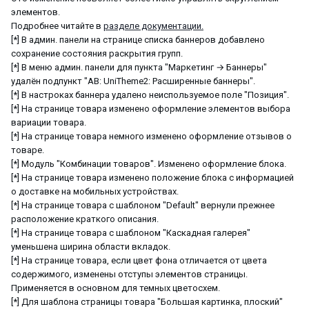
элементов.
Подробнее читайте в
разделе документации.
[*] В админ. панели на странице списка баннеров добавлено
сохранение состояния раскрытия групп.
[*] В меню админ. панели для пункта "Маркетинг → Баннеры"
удалён подпункт "AB: UniTheme2: Расширенные баннеры".
[*] В настроках баннера удалено неиспользуемое поле "Позиция".
[*] На странице товара изменено оформление элементов выбора
вариации товара.
[*] На странице товара немного изменено оформление отзывов о
товаре.
[*] Модуль "Комбинации товаров". Изменено оформление блока.
[*] На странице товара изменено положение блока с информацией
о доставке на мобильных устройствах.
[*] На странице товара с шаблоном "Default" вернули прежнее
расположение краткого описания.
[*] На странице товара с шаблоном "Каскадная галерея"
уменьшена ширина области вкладок.
[*] На странице товара, если цвет фона отличается от цвета
содержимого, изменены отступы элементов страницы.
Применяется в основном для темных цветосхем.
[*] Для шаблона страницы товара "Большая картинка, плоский"