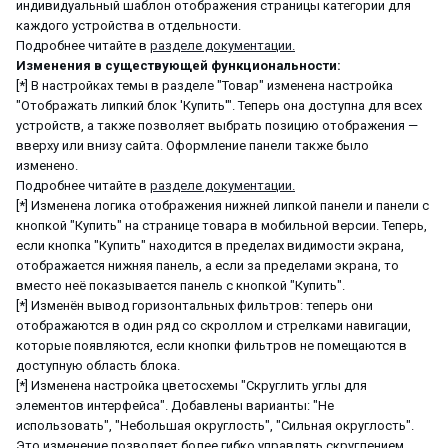
индивидуальный шаблон отображения страницы категории для
каждого устройства в отдельности.
Подробнее читайте в
разделе документации.
Изменения в существующей функциональности:
[*] В настройках темы в разделе "Товар" изменена настройка
"Отображать липкий блок 'Купить'". Теперь она доступна для всех
устройств, а также позволяет выбрать позицию отображения —
вверху или внизу сайта. Оформление панели также было
изменено.
Подробнее читайте в
разделе документации.
[*] Изменена логика отображения нижней липкой панели и панели с
кнопкой "Купить" на странице товара в мобильной версии. Теперь,
если кнопка "Купить" находится в пределах видимости экрана,
отображается нижняя панель, а если за пределами экрана, то
вместо неё показывается панель с кнопкой "Купить".
[*] Изменён вывод горизонтальных фильтров: теперь они
отображаются в один ряд со скроллом и стрелками навигации,
которые появляются, если кнопки фильтров не помещаются в
доступную область блока.
[*] Изменена настройка цветосхемы "Скруглить углы для
элементов интерфейса". Добавлены варианты: "Не
использовать", "Небольшая округлость", "Сильная округлость".
Это изменение позволяет более гибко управлять скруглением