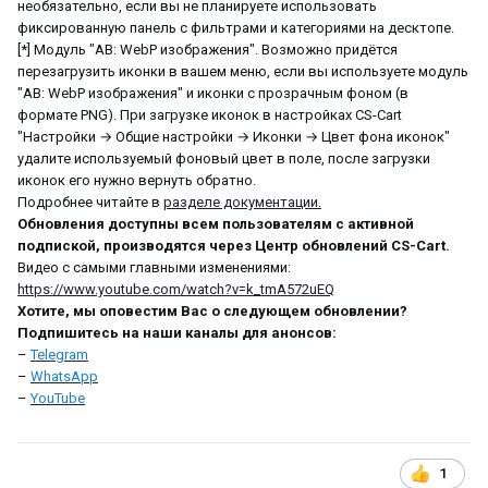
необязательно, если вы не планируете использовать
фиксированную панель с фильтрами и категориями на десктопе.
[*] Модуль "AB: WebP изображения". Возможно придётся
перезагрузить иконки в вашем меню, если вы используете модуль
"AB: WebP изображения" и иконки с прозрачным фоном (в
формате PNG). При загрузке иконок в настройках CS-Cart
"Настройки → Общие настройки → Иконки → Цвет фона иконок"
удалите используемый фоновый цвет в поле, после загрузки
иконок его нужно вернуть обратно.
Подробнее читайте в
разделе документации.
Обновления доступны всем пользователям с активной
подпиской, производятся через Центр обновлений CS-Cart.
Видео с самыми главными изменениями:
https://www.youtube.com/watch?v=k_tmA572uEQ
Хотите, мы оповестим Вас о следующем обновлении?
Подпишитесь на наши каналы для анонсов:
–
Telegram
–
WhatsApp
–
YouTube
1