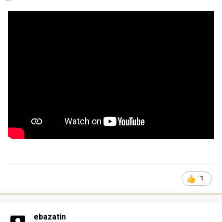
1
ebazatin