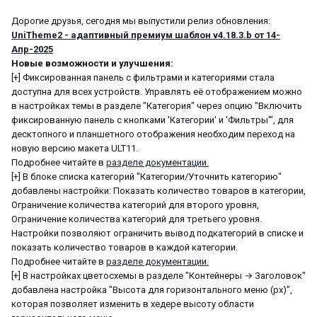
Дорогие друзья, сегодня мы выпустили релиз обновления:
UniTheme2 - адаптивный премиум шаблон v4.18.3.b от 14-
Апр-2025
Новые возможности и улучшения:
[+] Фиксированная панель с фильтрами и категориями стала
доступна для всех устройств. Управлять её отображением можно
в настройках темы в разделе "Категория" через опцию "Включить
фиксированную панель с кнопками 'Категории' и 'Фильтры'", для
десктопного и планшетного отображения необходим переход на
новую версию макета ULT11.
Подробнее читайте в
разделе документации.
[+] В блоке списка категорий "Категории/Уточнить категорию"
добавлены настройки: Показать количество товаров в категории,
Ограничение количества категорий для второго уровня,
Ограничение количества категорий для третьего уровня.
Настройки позволяют ограничить вывод подкатегорий в списке и
показать количество товаров в каждой категории.
Подробнее читайте в
разделе документации.
[+] В настройках цветосхемы в разделе "Контейнеры → Заголовок"
добавлена настройка "Высота для горизонтального меню (px)",
которая позволяет изменить в хедере высоту области