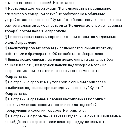
или числа колонок, секций. Исправлено.
[!] Настройка цветовой схемы "Использовать выравнивание
элементов в товарной сетке" не работала на мобильных
устройствах, если кнопка "Купить" отображалась как иконка, цена
располагалась вверху, а настройка "Количество строк в названии
товара" превышала 1. Исправлено.
[!] Нижняя липкая панель скрывалась при открытии модальных
окон. Исправлено.
[!] Масштабирование страницы пользовательскими жестами/
событиями в браузерах на iOS не работало. Исправлено.
[!] Выпадающие списки и всплывающие окна, такие как выбор
языка и валюты, из верхней панели над хедером могли не
закрываться при нажатии вне открытого компонента.
Исправлено.
[!] На странице сравнения у товаров с опциями появлялась
ошибочная подсказка при наведении на кнопку "Купить".
Исправлено.
[!] На странице сравнения первая закрепленная колонка с
названиями характеристик просвечивала под собой
прокрученные колонки товаров. Исправлено.
[!] На странице оформления заказа модальные окна, вызываемые
из сайдбара, не перекрывали некоторые другие элементы