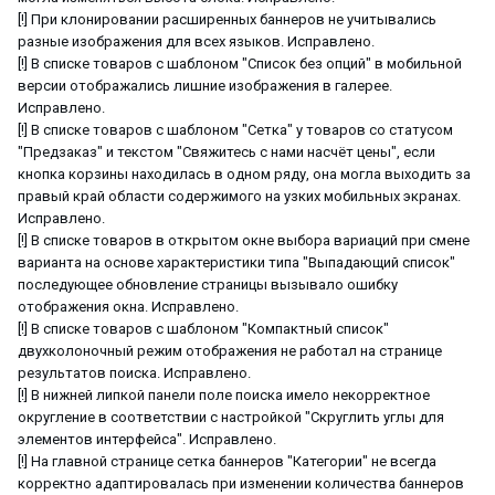
[!] При клонировании расширенных баннеров не учитывались
разные изображения для всех языков. Исправлено.
[!] В списке товаров с шаблоном "Список без опций" в мобильной
версии отображались лишние изображения в галерее.
Исправлено.
[!] В списке товаров с шаблоном "Сетка" у товаров со статусом
"Предзаказ" и текстом "Свяжитесь с нами насчёт цены", если
кнопка корзины находилась в одном ряду, она могла выходить за
правый край области содержимого на узких мобильных экранах.
Исправлено.
[!] В списке товаров в открытом окне выбора вариаций при смене
варианта на основе характеристики типа "Выпадающий список"
последующее обновление страницы вызывало ошибку
отображения окна. Исправлено.
[!] В списке товаров с шаблоном "Компактный список"
двухколоночный режим отображения не работал на странице
результатов поиска. Исправлено.
[!] В нижней липкой панели поле поиска имело некорректное
округление в соответствии с настройкой "Скруглить углы для
элементов интерфейса". Исправлено.
[!] На главной странице сетка баннеров "Категории" не всегда
корректно адаптировалась при изменении количества баннеров