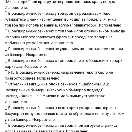
"Миниатюры" при прокрутке перелистывались сразу по два.
Исправлено.
[!] В расширенных баннерах у товаров с предзаказом текст
"Свяжитесь с нами насчёт цены" выходил за пределы ячейки
товара при использовании шаблона "Миниатюры". Исправлено.
[!] В расширенных баннерах с товарами при ограниченном выводе
колонок мог отображаться фрагмент соседнего товара на
мобильных устройствах. Исправлено.
[!] В расширенных баннерах не удалялись полностью все товары
из баннера. Исправлено.
[!] В расширенных баннерах с товарами не отображались товары
вариации. Исправлено.
[!] RTL. В расширенных банерах направление текста было не
правостороннее. Исправлено.
[!] Стрелки навигации из блока баннеров с шаблоном "АВ:
Расширенные баннеры (несколько баннеров подряд)"
накладывались на FLY-меню в мобильных устройствах.
Исправлено.
[!] В расширенных баннерах в некоторых устаревших версиях
браузеров полупрозрачная маска не обрезалась по скруглённым
углам баннера. Исправлено.
[!] В расширенных баннерах с товарами при загрузке страницы
могла изменяться высота блока. Исправлено.