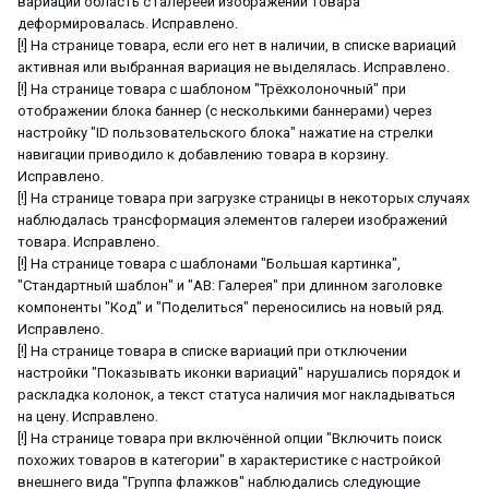
вариации область с галереей изображений товара
деформировалась. Исправлено.
[!] На странице товара, если его нет в наличии, в списке вариаций
активная или выбранная вариация не выделялась. Исправлено.
[!] На странице товара с шаблоном "Трёхколоночный" при
отображении блока баннер (с несколькими баннерами) через
настройку "ID пользовательского блока" нажатие на стрелки
навигации приводило к добавлению товара в корзину.
Исправлено.
[!] На странице товара при загрузке страницы в некоторых случаях
наблюдалась трансформация элементов галереи изображений
товара. Исправлено.
[!] На странице товара с шаблонами "Большая картинка",
"Стандартный шаблон" и "АВ: Галерея" при длинном заголовке
компоненты "Код" и "Поделиться" переносились на новый ряд.
Исправлено.
[!] На странице товара в списке вариаций при отключении
настройки "Показывать иконки вариаций" нарушались порядок и
раскладка колонок, а текст статуса наличия мог накладываться
на цену. Исправлено.
[!] На странице товара при включённой опции "Включить поиск
похожих товаров в категории" в характеристике с настройкой
внешнего вида "Группа флажков" наблюдались следующие