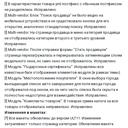
[!] В характеристиках товара yml постфикс с обычным постфиксом
не разделялись. Исправлено.
[!] Multi-vendor. Блок "Поиск продавца" не было видно на
мобильных устройствах и не существовало кнопки для его
открытия, аналогично стандартному поиску. Исправлено.
[!] Multi-vendor. На странице продавца в меню категорий продавца
не отображались категории второго и третьего уровней.
Исправлено.
[!] Multi-vendor. После отправки формы "Стать продавцом"
страница перезагружалась и перекрывалась затемняющим слоем
модального окна, но само окно не отображалось. Исправлено.
[!] Модуль "Подарочные сертификаты". Исправлены все
известные баги отображения элементов модуля (в рамках темы).
[!] Модуль "Местоположение покупателя". В окне выбора города
выпадающий список авто-завершения для поля ввода города
отображался под окном, из-за чего часть списка была скрыта и
полностью недоступна для взаимодействия. Исправлено.
[!] Модуль "Комплекты товаров". В товарах сумма налога за все
товары отображалась неправильно. Исправлено.
Изменения в макетах:
[*] Все макеты обновлены до версии ULT11. Изменения
затрагивают только страницу категории. Обновление макета