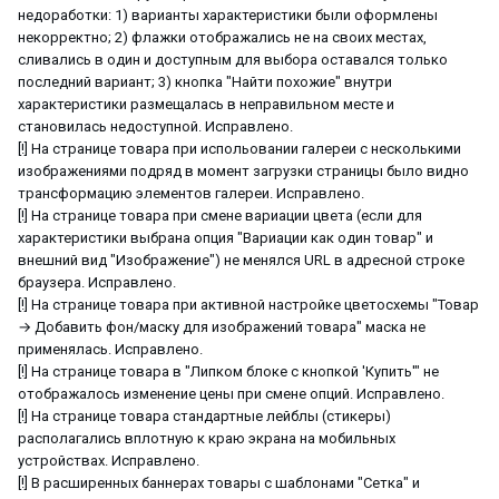
недоработки: 1) варианты характеристики были оформлены
некорректно; 2) флажки отображались не на своих местах,
сливались в один и доступным для выбора оставался только
последний вариант; 3) кнопка "Найти похожие" внутри
характеристики размещалась в неправильном месте и
становилась недоступной. Исправлено.
[!] На странице товара при испольовании галереи с несколькими
изображениями подряд в момент загрузки страницы было видно
трансформацию элементов галереи. Иcправлено.
[!] На странице товара при смене вариации цвета (если для
характеристики выбрана опция "Вариации как один товар" и
внешний вид "Изображение") не менялся URL в адресной строке
браузера. Исправлено.
[!] На странице товара при активной настройке цветосхемы "Товар
→ Добавить фон/маску для изображений товара" маска не
применялась. Исправлено.
[!] На странице товара в "Липком блоке с кнопкой 'Купить'" не
отображалось изменение цены при смене опций. Исправлено.
[!] На странице товара стандартные лейблы (стикеры)
располагались вплотную к краю экрана на мобильных
устройствах. Исправлено.
[!] В расширенных баннерах товары с шаблонами "Сетка" и