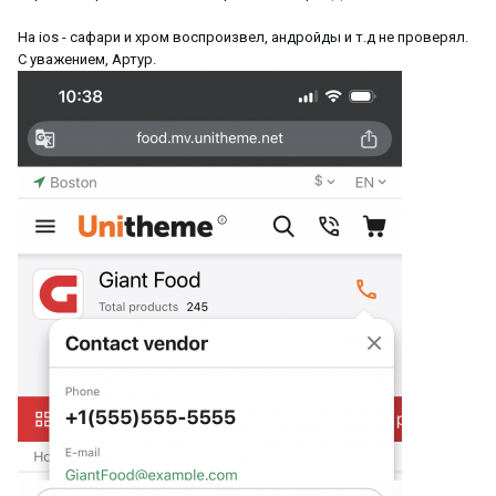
На ios - сафари и хром воспроизвел, андройды и т.д не проверял.
С уважением, Артур.