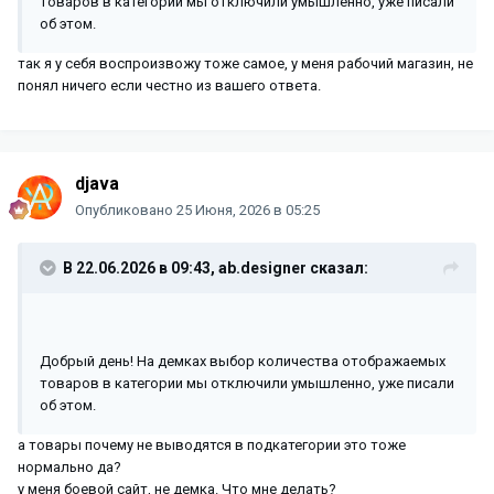
товаров в категории мы отключили умышленно, уже писали
epQ3M7mP6tpjQ/view?usp=sharing
об этом.
так я у себя воспроизвожу тоже самое, у меня рабочий магазин, не
С уважением, Артур.
понял ничего если честно из вашего ответа.
djava
Опубликовано
25 Июня, 2026 в 05:25
В 22.06.2026 в 09:43,
ab.designer
сказал:
Добрый день! На демках выбор количества отображаемых
товаров в категории мы отключили умышленно, уже писали
об этом.
а товары почему не выводятся в подкатегории это тоже
нормально да?
у меня боевой сайт, не демка. Что мне делать?