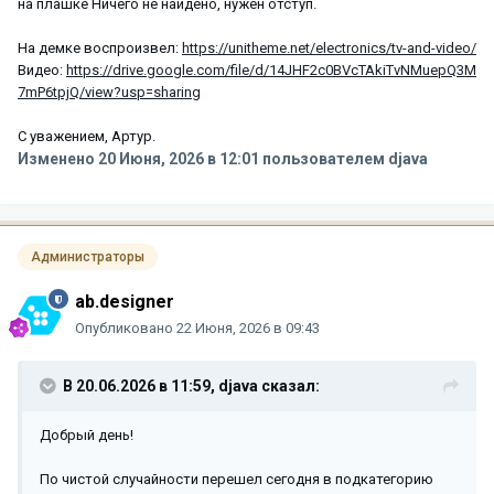
на плашке Ничего не найдено, нужен отступ.
На демке воспроизвел:
https://unitheme.net/electronics/tv-and-video/
Видео:
https://drive.google.com/file/d/14JHF2c0BVcTAkiTvNMuepQ3M
7mP6tpjQ/view?usp=sharing
С уважением, Артур.
Изменено
20 Июня, 2026 в 12:01
пользователем djava
Администраторы
ab.designer
Опубликовано
22 Июня, 2026 в 09:43
В 20.06.2026 в 11:59,
djava
сказал:
Добрый день!
По чистой случайности перешел сегодня в подкатегорию