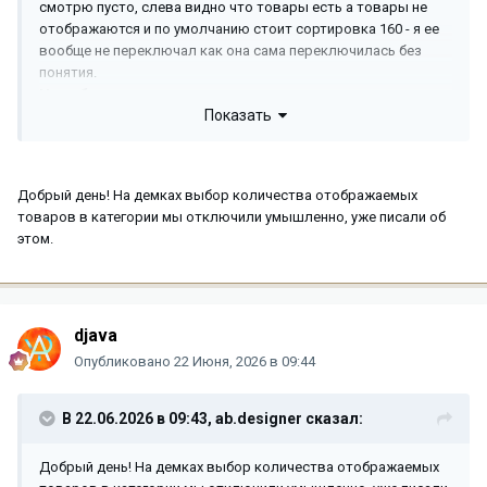
смотрю пусто, слева видно что товары есть а товары не
отображаются и по умолчанию стоит сортировка 160 - я ее
вообще не переключал как она сама переключилась без
понятия.
Не работает сортировка
, в некокторых случаях принимает
Показать
160 и все, переключая на другие числа например 40 не
применяется. Иногда переключая просто висит до
бескончости пока не перезагрузишь страницу.
Это серьезный баг требующий срочного фикса, как видите
Добрый день! На демках выбор количества отображаемых
если перейти на страницу продавца и сразу нырнуть в
товаров в категории мы отключили умышленно, уже писали об
подкатегорию товары не выводятся, дайте срочный фикс
этом.
пожалуйста...
Если переключить на странице на 40 ничего не происходит,
при этом переключается.
Переключить с 20 на 40 ничего, пойти на другую витрину там
будет 40.
djava
Опубликовано
22 Июня, 2026 в 09:44
+ если товары не найдены фильтры горизонтальные лежат
прям на плашке Ничего не найдено, нужен отступ.
В 22.06.2026 в 09:43,
ab.designer
сказал:
На демке воспроизвел:
https://unitheme.net/electronics/tv-and-
video/
Добрый день! На демках выбор количества отображаемых
Видео:
https://drive.google.com/file/d/14JHF2c0BVcTAkiTvNMu