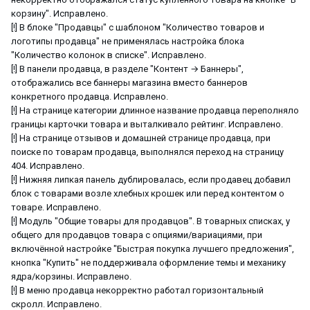
корзину". Исправлено.
[!] В блоке "Продавцы" с шаблоном "Количество товаров и
логотипы продавца" не применялась настройка блока
"Количество колонок в списке". Исправлено.
[!] В панели продавца, в разделе "Контент → Баннеры",
отображались все баннеры магазина вместо баннеров
конкретного продавца. Исправлено.
[!] На странице категории длинное название продавца переполняло
границы карточки товара и выталкивало рейтинг. Исправлено.
[!] На странице отзывов и домашней странице продавца, при
поиске по товарам продавца, выполнялся переход на страницу
404. Исправлено.
[!] Нижняя липкая панель дублировалась, если продавец добавил
блок с товарами возле хлебных крошек или перед контентом о
товаре. Исправлено.
[!] Модуль "Общие товары для продавцов". В товарных списках, у
общего для продавцов товара с опциями/вариациями, при
включённой настройке "Быстрая покупка лучшего предложения",
кнопка "Купить" не поддерживала оформление темы и механику
ядра/корзины. Исправлено.
[!] В меню продавца некорректно работал горизонтальный
скролл. Исправлено.