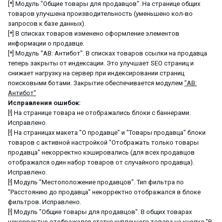
[*] Модуль "Общие товары для продавцов". На странице общих
товаров улучшена производительность (уменьшено кол-во
запросов к базе данных).
[*] В списках товаров изменено оформление элементов
информации о продавце.
[*] Модуль "АВ: Антибот". В списках товаров ссылки на продавца
теперь закрыты от индексации. Это улучшает SEO страниц и
снижает нагрузку на сервер при индексировании страниц
поисковыми ботами. Закрытие обеспечивается модулем
"АВ:
Антибот"
Исправления ошибок:
[!] На странице товара не отображались блоки с баннерами.
Исправлено.
[!] На страницах макета "О продавце" и "Товары продавца" блоки
товаров с активной настройкой "Отображать только товары
продавца" некорректно кэшировались (для всех продавцов
отображался один набор товаров от случайного продавца).
Исправлено.
[!] Модуль "Местоположение продавцов". Тип фильтра по
"Расстоянию до продавца" некорректно отображался в блоке
фильтров. Исправлено.
[!] Модуль "Общие товары для продавцов". В общих товарах
некорректно отображался статус купленного товара на кнопке "В