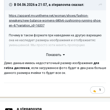
В 04.06.2026 в 21:07,
a.stepanovna
сказал:
https://apparel.mv.unitheme.net/woman/shoes/fashion-
sneakers/new-balance-womens-680v6-cushioning-running-shoe-
en-4/?variation_id=16337
Почему в таком формате при наведении на другую вариацию
она не наследует размеры изображения и отображаетяс
уменьшенной. Мы просто хоти менять пропорцию
изображения в магазине и стали смотреть за этой версией
Показать
Демо данные имеюь недостаточный размер изображения
для
retina дисплеев
, если загруженное фото будет в два раза больше
данного размера ячейки то будет все ок.
1
a.stepanovna