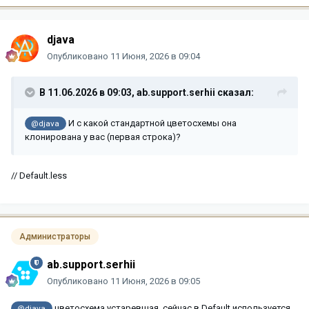
djava
Опубликовано
11 Июня, 2026 в 09:04
В 11.06.2026 в 09:03,
ab.support.serhii
сказал:
И с какой стандартной цветосхемы она
@djava
клонирована у вас (первая строка)?
// Default.less
Администраторы
ab.support.serhii
Опубликовано
11 Июня, 2026 в 09:05
цветосхема устаревшая, сейчас в Default используется
@djava