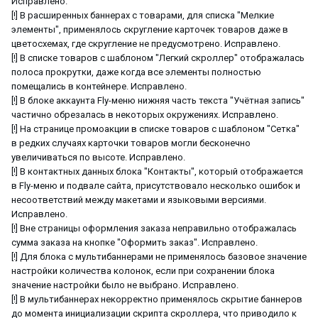
Исправлено.
[!] В расширенных баннерах с товарами, для списка "Мелкие
элементы", применялось скругление карточек товаров даже в
цветосхемах, где скругление не предусмотрено. Исправлено.
[!] В списке товаров с шаблоном "Легкий скроллер" отображалась
полоса прокрутки, даже когда все элементы полностью
помещались в контейнере. Исправлено.
[!] В блоке аккаунта Fly-меню нижняя часть текста "Учётная запись"
частично обрезалась в некоторых окружениях. Исправлено.
[!] На странице промоакции в списке товаров с шаблоном "Сетка"
в редких случаях карточки товаров могли бесконечно
увеличиваться по высоте. Исправлено.
[!] В контактных данных блока "Контакты", который отображается
в Fly-меню и подвале сайта, присутствовало несколько ошибок и
несоответствий между макетами и языковыми версиями.
Исправлено.
[!] Вне страницы оформления заказа неправильно отображалась
сумма заказа на кнопке "Оформить заказ". Исправлено.
[!] Для блока с мультибаннерами не применялось базовое значение
настройки количества колонок, если при сохранении блока
значение настройки было не выбрано. Исправлено.
[!] В мультибаннерах некорректно применялось скрытие баннеров
до момента инициализации скрипта скроллера, что приводило к