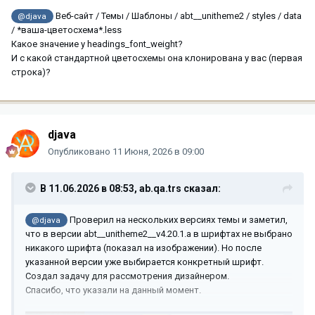
Веб-сайт / Темы / Шаблоны / abt__unitheme2 / styles / data
@djava
/ *ваша-цветосхема*.less
Какое значение у headings_font_weight?
И с какой стандартной цветосхемы она клонирована у вас (первая
строка)?
djava
Опубликовано
11 Июня, 2026 в 09:00
В 11.06.2026 в 08:53,
ab.qa.trs
сказал:
Проверил на нескольких версиях темы и заметил,
@djava
что в версии abt__unitheme2__v4.20.1.a в шрифтах не выбрано
никакого шрифта (показал на изображении). Но после
указанной версии уже выбирается конкретный шрифт.
Создал задачу для рассмотрения дизайнером.
Спасибо, что указали на данный момент.