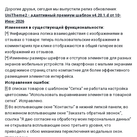
Дорогие друзья, сегодня мы выпустили релиз обновления:
UniTheme2 - адаптивный премиум шаблон v4.20.1.d от 10-
Июн-2026
Изменения в существующей функциональности:
[*] Унифицирована логика взаимодействия с изображениями в
отзывах о товаре: теперь пользовательские изображения в
комментариях при клике отображаются в общей галерее всех
изображений из отзывов.
[*] Изменены размеры шрифтов и отступов элементов для разных
экранов мобильных устройств. На смартфонах с малыми экранами
содержимое страниц стало компактнее для более эффективного
размещения элементов интерфейса.
Исправления ошибок:
[!] В списках товаров с шаблоном "Сетка" не работала настройка
цветосхемы “Использовать выравнивание элементов в товарной
сетке”. Исправлено.
[!] Во всплывающем окне "Контакты" в нижней липкой панели, во
вложенном всплывающем окне "Заказать обратный звонок",
ссылка "Я даю согласие на обработку моих персональных данных"
не открывала всплывающее окно третьего уровня, что
приводило к сбою механизма переключения модальных окон.