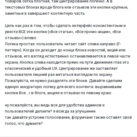
товаров сетка плотная, там центрирование логично. А в
текстовых блоках вроде блога или отзывов эти кнопки крупные,
заметные и завершают контентную часть
Цель как раз в том, чтобы сделать интерфейс консистентным и
увести ВСЕ эти кнопки («Все статьи», «Все промо-акции», «Все
отзывы») влево.
Логика простая: пользователь читает сайт слева направо (F-
паттерн). Когда он доходит до конца блока новостей, акций или
отзывов, его взгляд естественно останавливается в левой части
экрана. Кнопка слева находится прямо на пути движения глаз это
классический и удобный UX. Центрирование же заставляет
пользователя лишний раз метаться взглядом по экрану.
Пожалуйста, не нужно разделять эти блоки. Давайте сделаем
единую аккуратную логику для всего контента: выравниваем
кнопки Все...» в блоге, акциях и отзывах по левому краю.
ну пожалуйста, вы ведь все для удобства админов и
пользователей делаете? я всегда за улучшение.
так давайте устроим голосование, форумчани также оставят свой
голос, что думаете?