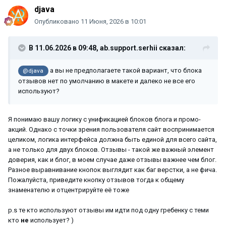
djava
Опубликовано
11 Июня, 2026 в 10:01
В 11.06.2026 в 09:48,
ab.support.serhii
сказал:
а вы не предполагаете такой вариант, что блока
@djava
отзывов нет по умолчанию в макете и далеко не все его
используют?
Я понимаю вашу логику с унификацией блоков блога и промо-
акций. Однако с точки зрения пользователя сайт воспринимается
целиком, логика интерфейса должна быть единой для всего сайта,
а не только для двух блоков. Отзывы - такой же важный элемент
доверия, как и блог, в моем случае даже отзывы важнее чем блог.
Разное выравнивание кнопок выглядит как баг верстки, а не фича.
Пожалуйста, приведите кнопку отзывов тогда к общему
знаменателю и отцентрируйте её тоже
p.s те кто используют отзывы им идти под одну гребенку с теми
кто
не
использует? )