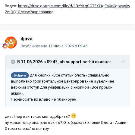
Видео:
https://drive.google.com/file/d/1BzYKqSGT2XktgFa0xCgpyagIw
ZmQCj-O/view?usp=sharing
djava
Опубликовано
11 Июня, 2026 в 09:45
В 11.06.2026 в 09:42,
ab.support.serhii
сказал:
для кнопки «Все статьи блога» специально
@djava
выполнено горизонтальное центрирование и увеличен
верхний отступ для унификации с кнопкой «Все промо-
акции».
Переносить их влево не планируем.
дизайнер как такое мог одобрить?
ну может опционально как-то? Отображать кнопки Блога - Акции -
Отзыв слева/по центру