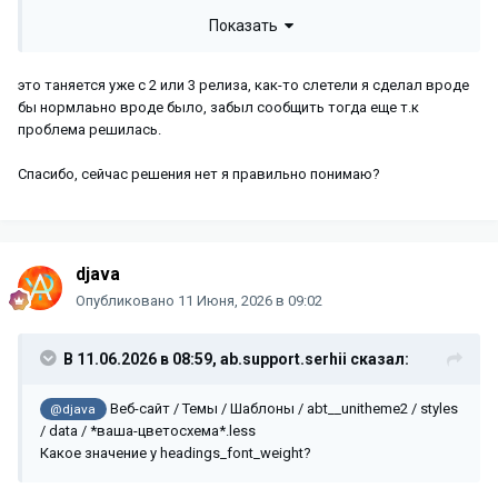
Показать
это таняется уже с 2 или 3 релиза, как-то слетели я сделал вроде
бы нормлаьно вроде было, забыл сообщить тогда еще т.к
проблема решилась.
Спасибо, сейчас решения нет я правильно понимаю?
djava
Опубликовано
11 Июня, 2026 в 09:02
В 11.06.2026 в 08:59,
ab.support.serhii
сказал:
Веб-сайт / Темы / Шаблоны / abt__unitheme2 / styles
@djava
/ data / *ваша-цветосхема*.less
Какое значение у headings_font_weight?