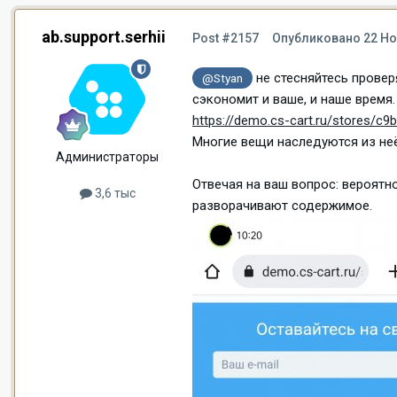
ab.support.serhii
Post #2157
Опубликовано
22 Но
не стесняйтесь провер
@Styan
сэкономит и ваше, и наше время.
https://demo.cs-cart.ru/stores/c
Многие вещи наследуются из неё
Администраторы
Отвечая на ваш вопрос: вероятн
3,6 тыс
разворачивают содержимое.