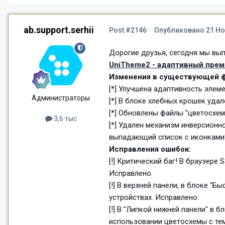
ab.support.serhii
Post #2146
Опубликовано
21 Но
Дорогие друзья, сегодня мы вып
UniTheme2 - адаптивный преми
Изменения в существующей ф
[*] Улучшена адаптивность элеме
Администраторы
[*] В блоке хлебных крошек уда
[*] Обновлены файлы "цветосхе
3,6 тыс
[*] Удален механизм инверсионн
выпадающий список с иконками"
Исправления ошибок:
[!] Критический баг! В браузере
Исправлено.
[!] В верхней панели, в блоке "
устройствах. Исправлено.
[!] В "Липкой нижней панели" в 
использовании цветосхемы с те