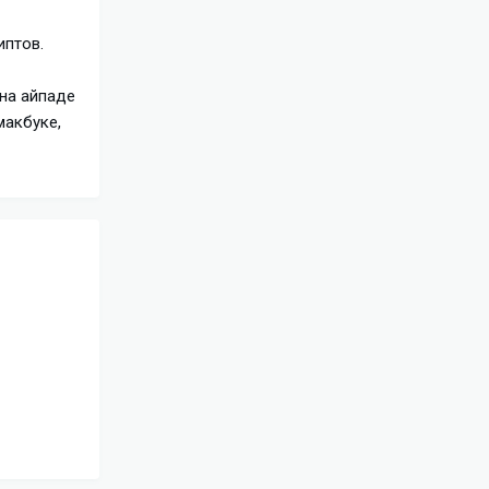
иптов.
 на айпаде
макбуке,