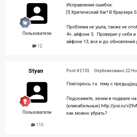
Исправления ошибок:
[!] Критический баг! В браузере
Проблема не ушла, также не ото
Пользователи
4+, айфоне 5. Проверил у себя и
айфоне 13, все и до обновления 
12
Styan
Post #2155
Опубликовано
22 Но
Повторюсь т.к. тему с предыду
Подскажите, зачем в подвале на
(кликабельные) http://joxi.ru/v2
Пользователи
как можно убрать?
110