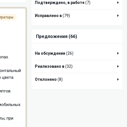
Подтверждено, в работе
(7)
Исправлено в
(79)
траторы
Предложения (66)
На обсуждении
(26)
опах.
Реализовано в
(32)
зонтальный
 цвета.
Отклонено
(8)
иптов.
 мобильных
ты, при