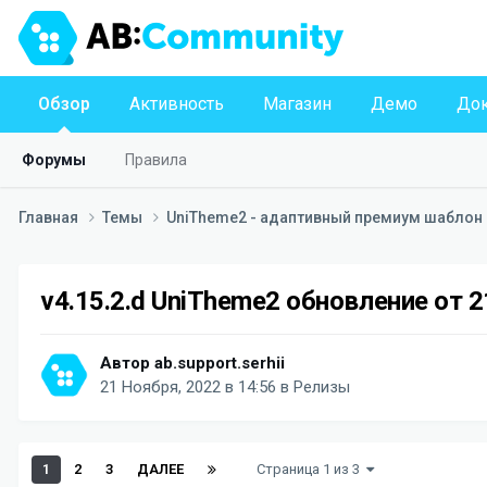
Обзор
Активность
Магазин
Демо
Док
Форумы
Правила
Главная
Темы
UniTheme2 - адаптивный премиум шаблон д
v4.15.2.d UniTheme2 обновление от 
Автор
ab.support.serhii
21 Ноября, 2022 в 14:56
в
Релизы
1
2
3
ДАЛЕЕ
Страница 1 из 3