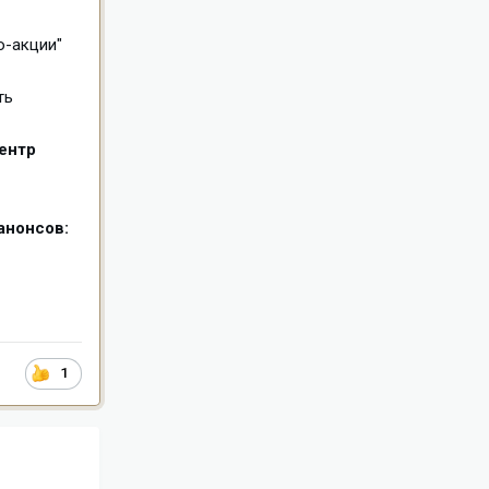
о-акции"
ть
ентр
анонсов:
1