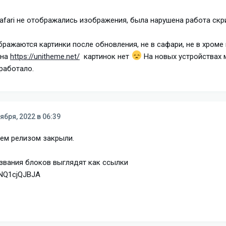
 Safari не отображались изображения, была нарушена работа скр
бражаются картинки после обновления, не в сафари, не в хроме
 на
https://unitheme.net/
картинок нет
На новых устройствах 
работало.
ября, 2022 в 06:39
щем релизом закрыли.
звания блоков выглядят как ссылки
9vNQ1cjQJBJA