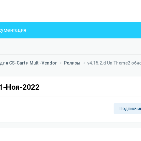
ументация
ля CS-Cart и Multi-Vendor
Релизы
v4.15.2.d UniTheme2 обн
21-Ноя-2022
Подписчи