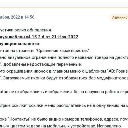
ября, 2022 в 14:56
Админис
устили релиз обновления:
ум шаблон v4.15.2.d от 21-Ноя-2022
ункциональности:
нтов на странице "Сравнение характеристик".
лено визуальное ограничение полного названия товара на дескт
м", добавлены недостающие переменные.
ого окрашивания иконок в главном меню с шаблоном "AB: Гори
. Загружаемые иконки будут отображаться без модификаторов
 Safari не отображались изображения, была нарушена работа скр
Быстрые ссылки" ссылки меню располагались не в одну линию на
блоке "Контакты" не было видно номеров телефонов, адреса, поч
мным цветом хедера на мобильных устройствах. Исправлено.