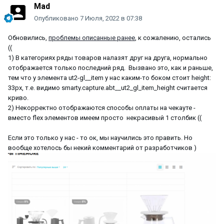
Mad
Опубликовано
7 Июля, 2022 в 07:38
Обновились,
проблемы описанные ранее
, к сожалению, остались
((
1) В категориях ряды товаров налазят друг на друга, нормально
отображается только последний ряд. Вызвано это, как и раньше,
тем что у элемента ut2-gl__item у нас каким-то боком стоит height:
33px, т.е. видимо smarty.capture.abt__ut2_gl_item_height считается
криво.
2) Некорректно отображаются способы оплаты на чекауте -
вместо flex элементов имеем просто некрасивый 1 столбик ((
Если это только у нас - то ок, мы научились это править. Но
вообще хотелось бы некий комментарий от разработчиков )