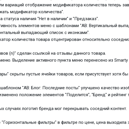
или вариаций отображение модификатора количества теперь зав
жать модификатор количества".
а статуса наличия "Нет в наличии" и "Предзаказ".
птивность элементов меню с шаблонами "AB: Вертикальный вы
зонтальный выпадающий список с иконками".
катор количества товара отцентрирован относительно соседни
зывов (n)" сделан ссылкой на отзывы данного товара.
меню. Выделение активного пункта меню перенесено из Smarty
ары" скрыты пустые ячейки товаров, если присутствует хотя бы
 с шаблоном "AB: Блог: Последние посты" улучшено качество изо
изменено положение элементов "Поделится", "Бренд" и рейтинг 
рых случаях логотип бренда мог перекрывать соседний контент.
ке "Горизонтальные фильтры" в фильтре по цене, цена выходила 