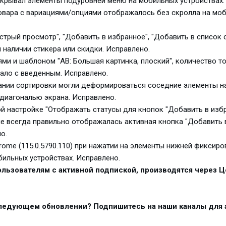
рекрывал элементы подуровней меню на мобильных устройствах.
товара с вариациями/опциями отображалось без скролла на мо
ыстрый просмотр", "Добавить в избранное", "Добавить в список 
 наличии стикера или скидки. Исправлено.
иями и шаблоном "AB: Большая картинка, плоский", количество т
ало с введенным. Исправлено.
звании сортировки могли деформироваться соседние элементы н
диагональю экрана. Исправлено.
ной настройке "Отображать статусы для кнопок "Добавить в изб
не всегда правильно отображалась активная кнопка "Добавить 
о.
hrome (115.0.5790.110) при нажатии на элементы нижней фиксир
бильных устройствах. Исправлено.
льзователям с активной подпиской, производятся через Ц
следующем обновлении? Подпишитесь на наши каналы для 