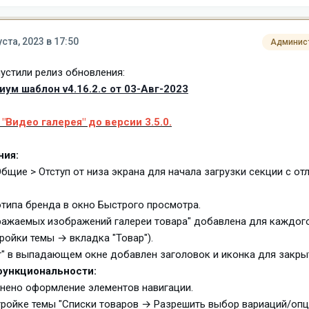
уста, 2023 в 17:50
Админис
устили релиз обновления:
ум шаблон v4.16.2.c от 03-Авг-2023
"Видео галерея" до версии 3.5.0.
ния:
Общие > Отступ от низа экрана для начала загрузки секции с о
типа бренда в окно Быстрого просмотра.
бражаемых изображений галереи товара" добавлена для каждог
ройки темы → вкладка "Товар").
унт" в выпадающем окне добавлен заголовок и иконка для закры
ункциональности:
енено оформление элементов навигации.
астройке темы "Списки товаров → Разрешить выбор вариаций/опц