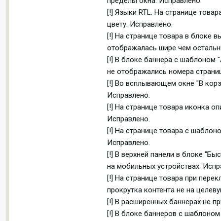
пределы окна. Исправлено.
[!] Языки RTL. На странице това
цвету. Исправлено.
[!] На странице товара в блоке 
отображалась шире чем остальн
[!] В блоке баннера с шаблоном
не отображались номера страниц
[!] Во всплывающем окне "В кор
Исправлено.
[!] На странице товара иконка 
Исправлено.
[!] На странице товара с шаблон
Исправлено.
[!] В верхней панели в блоке "
на мобильных устройствах. Испр
[!] На странице товара при пер
прокрутка контента не на целев
[!] В расширенных баннерах не 
[!] В блоке баннеров с шаблоном