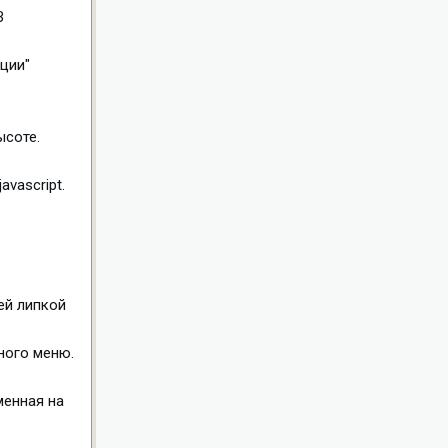
В
кции"
ысоте.
vascript.
ей липкой
ного меню.
менная на