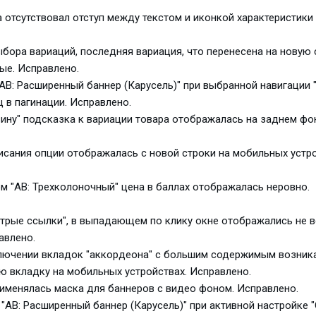
ра отсутствовал отступ между текстом и иконкой характеристики
выбора вариаций, последняя вариация, что перенесена на новую 
ые. Исправлено.
 "AB: Расширенный баннер (Карусель)" при выбранной навигации
 в пагинации. Исправлено.
зину" подсказка к вариации товара отображалась на заднем фо
описания опции отображалась с новой строки на мобильных устро
ом "AB: Трехколоночный" цена в баллах отображалась неровно.
Быстрые ссылки", в выпадающем по клику окне отображались не 
авлено.
еключении вкладок "аккордеона" с большим содержимым возник
ую вкладку на мобильных устройствах. Исправлено.
применялась маска для баннеров с видео фоном. Исправлено.
 "AB: Расширенный баннер (Карусель)" при активной настройке 