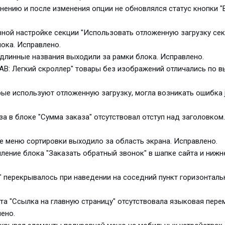
внению и после изменения опции не обновлялся статус кнопки "
тивной настройке секции "Использовать отложенную загрузку се
ока. Исправлено.
" длинные названия выходили за рамки блока. Исправлено.
"AB: Легкий скроллер" товары без изображений отличались по в
орые используют отложенную загрузку, могла возникать ошибка ja
за в блоке "Сумма заказа" отсутствовал отступ над заголовком.
е меню сортировки выходило за область экрана. Исправлено.
мление блока "Заказать обратный звонок" в шапке сайта и нижн
к" перекрывалось при наведении на соседний пункт горизонталь
нкта "Ссылка на главную страницу" отсутствовала языковая пере
ено.