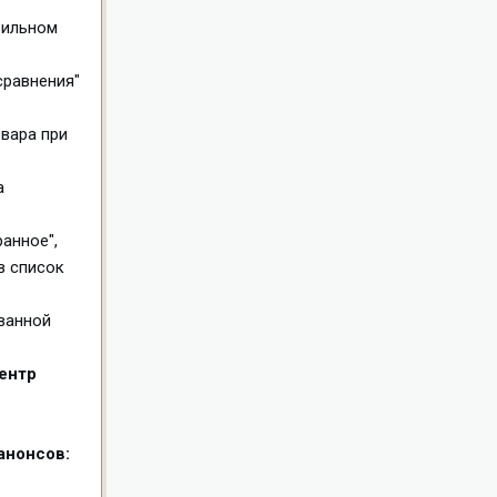
бильном
сравнения"
овара при
а
ранное",
в список
ованной
ентр
анонсов: