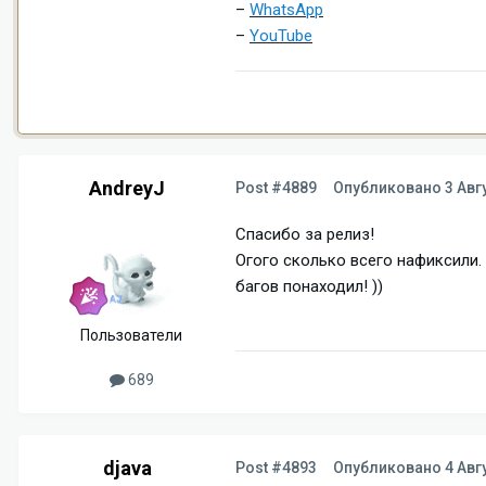
–
WhatsApp
–
YouTube
AndreyJ
Post #4889
Опубликовано
3 Авг
Спасибо за релиз!
Огого сколько всего нафиксили.
багов понаходил! ))
Пользователи
689
djava
Post #4893
Опубликовано
4 Авг