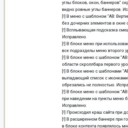
углы блоков, окон, баннеров" ск
видно ровные углы баннеров. Ис
[!] В меню с шаблоном "AB: Вер
без дочерних элементов в окне 
[!] Всплывающая подсказка сме
Исправлено.
[!] В блоке меню при использо
все подразделы меню второго у
[!] В блоке меню с шаблоном "A
области скроллбара первого уро
[!] В блоке меню с шаблонами "
выпадающий список с иконками"
обрезались не полностью. Испра
[!] В блоке меню с шаблоном "A
при наведении на пункты меню 
Исправлено.
[!] Происходил краш сайта при д
[!] В расширенном баннере при г
в блоке контента появлялось мн