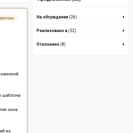
На обсуждении
(26)
траторы
Реализовано в
(32)
Отклонено
(8)
тложенной
о шаблона
тия окна.
ий из