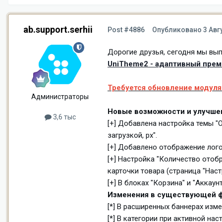
ab.support.serhii
Post #4886
Опубликовано
3 Авг
Дорогие друзья, сегодня мы вып
UniTheme2 - адаптивный преми
Требуется обновление модуля 
Администраторы
Новые возможности и улучше
3,6 тыс
[+] Добавлена настройка темы "
загрузкой, px".
[+] Добавлено отображение лого
[+] Настройка "Количество ото
карточки товара (страница "Наст
[+] В блоках "Корзина" и "Акка
Изменения в существующей ф
[*] В расширенных баннерах изм
[*] В категории при активной н