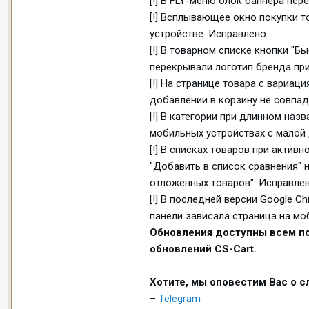
[!] В FLY-меню блок баннера пе
[!] Всплывающее окно покупки 
устройстве. Исправлено.
[!] В товарном списке кнопки "Б
перекрывали логотип бренда при
[!] На странице товара с вариац
добавлении в корзину не совпад
[!] В категории при длинном на
мобильных устройствах с малой 
[!] В списках товаров при актив
"Добавить в список сравнения" 
отложенных товаров". Исправлен
[!] В последней версии Google C
панели зависала страница на мо
Обновления доступны всем по
обновлений CS-Cart.
Хотите, мы оповестим Вас о 
–
Telegram