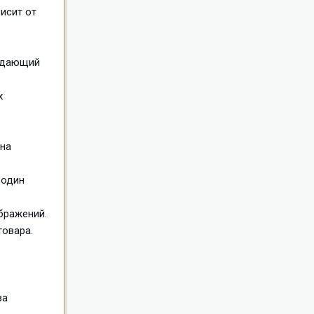
исит от
падающий
х
 на
 один
бражений.
товара.
за