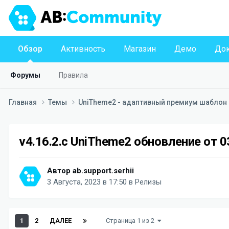
Обзор
Активность
Магазин
Демо
Док
Форумы
Правила
Главная
Темы
UniTheme2 - адаптивный премиум шаблон д
v4.16.2.c UniTheme2 обновление от 
Автор
ab.support.serhii
3 Августа, 2023 в 17:50
в
Релизы
1
2
ДАЛЕЕ
Страница 1 из 2