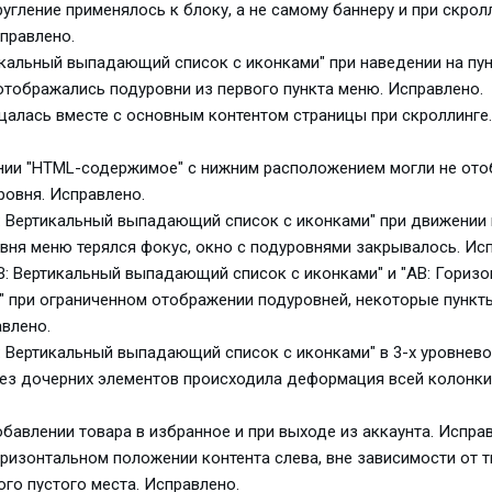
ругление применялось к блоку, а не самому баннеру и при скро
правлено.
тикальный выпадающий список с иконками" при наведении на пу
отображались подуровни из первого пункта меню. Исправлено.
щалась вместе с основным контентом страницы при скроллинге.
вании "HTML-содержимое" с нижним расположением могли не от
ровня. Исправлено.
B: Вертикальный выпадающий список с иконками" при движении 
вня меню терялся фокус, окно с подуровнями закрывалось. Ис
AB: Вертикальный выпадающий список с иконками" и "AB: Гориз
 при ограниченном отображении подуровней, некоторые пункт
влено.
B: Вертикальный выпадающий список с иконками" в 3-х уровнев
без дочерних элементов происходила деформация всей колонки
обавлении товара в избранное и при выходе из аккаунта. Испра
оризонтальном положении контента слева, вне зависимости от т
ого пустого места. Исправлено.