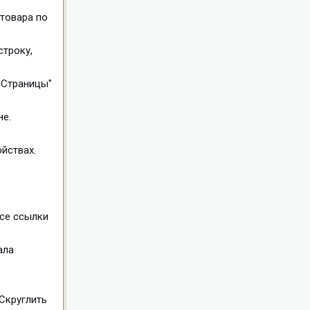
 товара по
строку,
 "Страницы"
не.
йствах.
все ссылки
ала
"Скруглить