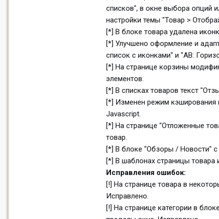
списков", в окне выбора опций 
настройки темы "Товар > Отобра
[*] В блоке товара удалена иконк
[*] Улучшено оформление и ада
список с иконками" и "AB: Гори
[*] На странице корзины модифи
элементов.
[*] В списках товаров текст "От
[*] Изменен режим кэширования 
Javascript.
[*] На странице "Отложенные тов
товар.
[*] В блоке "Обзоры / Новости"
[*] В шаблонах страницы товара 
Исправления ошибок:
[!] На странице товара в некото
Исправлено.
[!] На странице категории в бло