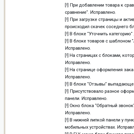
[!] При добавлении товара к сра
сравнение". Исправлено.
[!] При загрузке страницы и ак
происходил скачек соседнего бл
[!] В блоке "Уточнить категорию
[!] В блоке товаров с шаблоном 
Исправлено.
[!] На страницах с блоками, кот
Исправлено.
[!] На странице оформления зака
Исправлено.
[!] В блоке "Отзывы" выпадающе
[!] Присутствовало разное офор
панели. Исправлено.
[!] Окно блока "Обратный звоно
Исправлено.
[!] В нижней липкой панели у пу
мобильных устройствах. Исправл