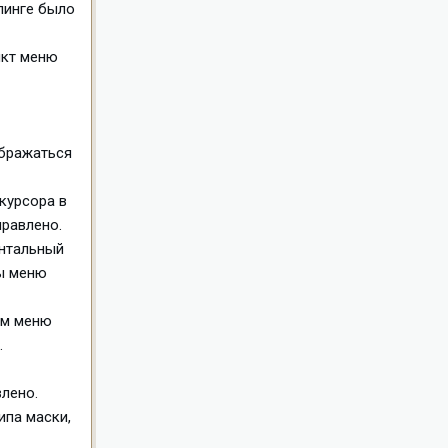
ллинге было
нкт меню
ображаться
курсора в
правлено.
онтальный
ы меню
ом меню
.
влено.
ипа маски,