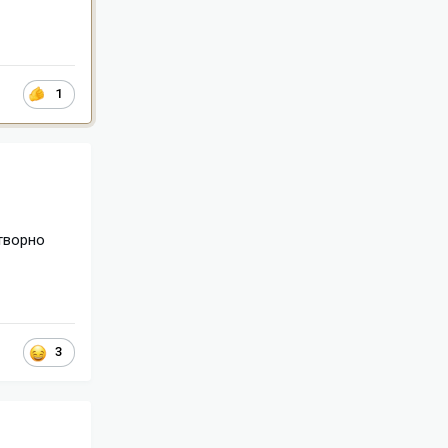
1
творно
3